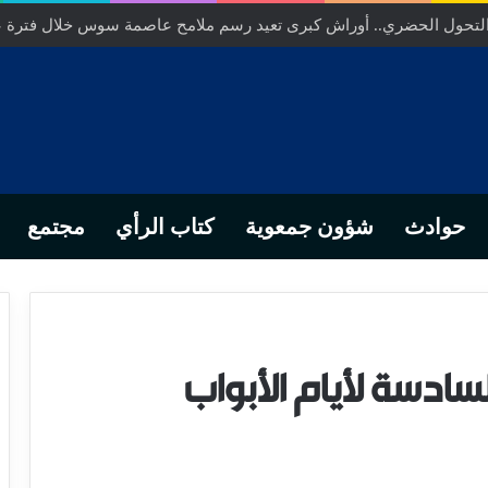
ص… من التدبير المحلي إلى رهانات التشريع وبصمة رجل أعمال ناجح
حوادث
شؤون جمعوية
كتاب الرأي
مجتمع
لسادسة لأيام الأبواب