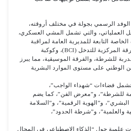
 الوفد الرسمي بجولة في مختلف أروقته،
 العملياتي، والتي تشمل المشي العسكري،
الخاصة التابعة للمديرية العامة لمراقبة
التراب الوطني، والحماية المقربة والفرقة المركزية للتدخل (BCI)، وكوكبة
دربة للشرطة، والفرقة الموسيقية، مما يبرز
ن الوطني على مستوى الموارد البشرية
 تشمل فضاءات “شهداء الواجب”،
ة للشرطة”، و”معرض الفن”، كما يضم
البشري”، و”الهوية الرقمية”، و”السلامة
ية والعلمية”، و”شرطة الحدود”،
ات علمية حول “الذكاء الاصطناعي في المجال