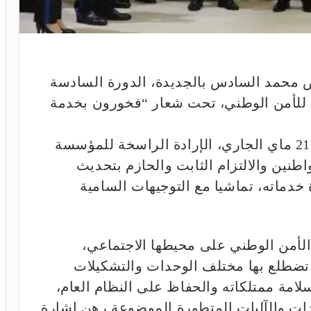
 محمد السادس بالجديدة، الدورة السادسة
مة للأمن الوطني، تحت شعار “فخورون بخدمة
وتجسد هذه الدورة، المنظمة إلى غاية 21 ماي الجاري، الإرادة الراسخة للمؤسسة
طنين والالتزام الثابت والحازم بتحديث
دماته، تماشيا مع التوجيهات السامية
لأمن الوطني على محيطها الاجتماعي،
 تضطلع بها مختلف الوحدات والتشكيلات
لامة ممتلكاته والحفاظ على النظام العام،
ات والآليات المتطورة الموضوعة رهن إشارة