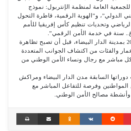
لأمني”، و”احتضان المغرب للدورة 93 للجمعية العامة لمنظمة الإنتربول: نموذج
ني الدولي”، و”الهوية الرقمية، قاطرة التحول
لرياضي وتحديات تنظيم كأس إفريقيا للأمم
وانطلقت هذه الأيام التواصلية سنة 2016 بمدينة الدار البيضاء، قبل أن تصبح تظاهرة
عمار والفئات من اكتشاف الجوانب المتعددة
ل مباشر مع رجال ونساء الأمن الوطني من
دوراتها السابقة مدن الدار البيضاء ومراكش
المواطنين وفرصة للتفاعل المباشر مع
أنشطة مصالح الأمن الوطني.
Print
Share via Email
Odnoklassniki
VKontakte
Reddit
Pinterest