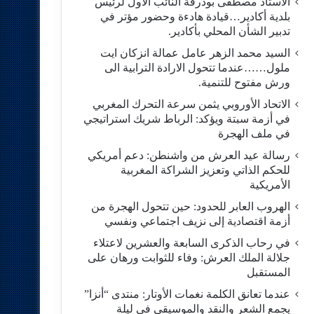
الاستاد مصطفى بودرقة النائب الاول لرئيس
بلدية أكادير…قيادة هادءة وحضور مؤتر في
تدبير الشأن المحلي بأكادير.
السيد محمد الزهر عامل عمالة انزكان ايت
ملول……عندما تتحول الارادة الترابية الى
ورش مفتوح للتنمية.
الاتحاد الأوروبي يثمن سرعة التحرك المغربي
في أزمة سبتة ويؤكد: الرباط شريك استراتيجي
في ملف الهجرة
رسالة عيد العرش من واشنطن: دعم أمريكي
للحكم الذاتي وتعزيز الشراكة المغربية
الأمريكية
​الهروب العابر للحدود: حين تتحول الهجرة من
أزمة اقتصادية إلى نزيف اجتماعي ونفسي
في رحاب الذكرى السابعة والعشرين لاعتلاء
جلالة الملك العرش: وفاء للثوابت ورهان على
المستقبل
​عندما تعانق الكلمة نغمات الأوتار: منتدى “أنزا”
يجمع الشعر والنقد والموسيقى في ليلة