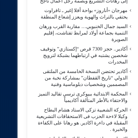
إلى رهانات التشريع وبصمة رجل أعمال ناجح
مهرجان «أناروز» بواحة أفلا إغير ـ تافراوت
يحتفي بالتراث والهوية ويعزز إشعاع المنطقة
السيد جمال الخنبوبي… مقاربة القرب ورهان
التنمية بجماعة أولاد لمرابط تفتاشت، إقليم
الصويرة
أكادير.. حجز 7300 قرص “إكستازي” وتوقيف
شخصين يشتبه في ارتباطهما بشبكة لترويج
المخدرات
أكادير تحتضن النسخة الخامسة من الملتقى
الدولي “تاريخ القفطان” بمشاركة نخبة من
المصممين وشخصيات دبلوماسية وفنية
المحكمة الابتدائية ببيوكرى ترسي تقاليد التميز
والاحتفاء بالأطر المتألقة أكاديمياً
الحركة الشعبية تزكى الاستاد هشام البطاح
وكيلا لاءحة الحزب فى الاستحقاقات التشريعية
المقبلة في داءرة اكادير. هو رهانا على الكفاءة
والخبرة .