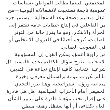
المجتمعي. فبينما يطالب المواطن بسياسات
عمومية ناجعة تستجيب لانشغالاته اليومية—من
شغل وتعليم وصحة وعدالة مجالية—يستمر جزء
من الفاعلين في إنتاج خطابات عامة تفتقر إلى
الجرأة والابتكار. وهو ما يفرز حالة من التوتر
الصامت، تُترجم أحيانًا في العزوف الانتخابي أو
في التصويت العقابي.
من زاوية أعمق، يمكن القول إن المسؤولية
الانتخابية تطرح سؤال الكفاءة بحدة. فليست كل
شرعية انتخابية كافية لإنتاج نجاعة في التدبير،
ما لم تكن مدعومة برأسمال معرفي وخبرة
ميدانية ورؤية استراتيجية. وهنا يبرز التحدي
الحقيقي أمام الأحزاب السياسية: هل هي قادرة
على إفراز نخب مؤهلة قادرة على تدبير الشأن
العام بكفاءة، أم أنها ستظل رهينة منطق