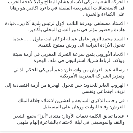
الحركة الشعبية تزكى الاستاد هشام البطاح وكيلا لاءحة الحزب
فى الاستحقاقات التشريعية المقبلة في داءرة اكادير. هو رهانا
على الكفاءة والخبرة .
الاستاد مصطفى بودرقة النائب الاول لرئيس بلدية أكادير…قيادة
هادءة وحضور مؤتر في تدبير الشأن المحلي بأكادير.
السيد محمد الزهر عامل عمالة انزكان ايت ملول……عندما
تتحول الارادة الترابية الى ورش مفتوح للتنمية.
الاتحاد الأوروبي يثمن سرعة التحرك المغربي في أزمة سبتة
ويؤكد: الرباط شريك استراتيجي في ملف الهجرة
رسالة عيد العرش من واشنطن: دعم أمريكي للحكم الذاتي
وتعزيز الشراكة المغربية الأمريكية
​الهروب العابر للحدود: حين تتحول الهجرة من أزمة اقتصادية إلى
نزيف اجتماعي ونفسي
في رحاب الذكرى السابعة والعشرين لاعتلاء جلالة الملك
العرش: وفاء للثوابت ورهان على المستقبل
​عندما تعانق الكلمة نغمات الأوتار: منتدى “أنزا” يجمع الشعر
والنقد والموسيقى في ليلة الاحتفاء بالشاعرة إلهام ملهبي