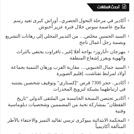
أحدث المقالات
أكادير في مرحلة التحول الحضري.. أوراش كبرى تعيد رسم
ملامح عاصمة سوس خلال فترة عزيز أخنوش
السيد الحسين مخلص… من التدبير المحلي إلى رهانات التشريع
وبصمة رجل أعمال ناجح
مهرجان «أناروز» بواحة أفلا إغير ـ تافراوت يحتفي بالتراث
والهوية ويعزز إشعاع المنطقة
السيد جمال الخنبوبي… مقاربة القرب ورهان التنمية بجماعة
أولاد لمرابط تفتاشت، إقليم الصويرة
أكادير.. حجز 7300 قرص “إكستازي” وتوقيف شخصين يشتبه
في ارتباطهما بشبكة لترويج المخدرات
أكادير تحتضن النسخة الخامسة من الملتقى الدولي “تاريخ
القفطان” بمشاركة نخبة من المصممين وشخصيات دبلوماسية
وفنية
المحكمة الابتدائية ببيوكرى ترسي تقاليد التميز والاحتفاء بالأطر
المتألقة أكاديمياً