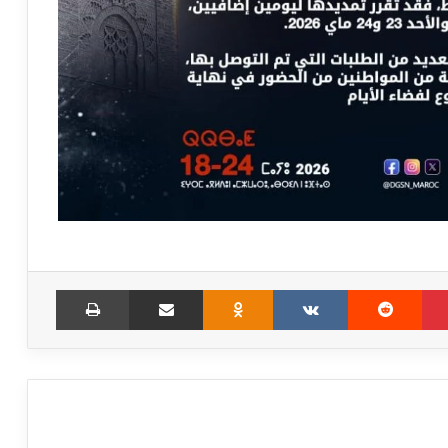
Print
Share via Email
Odnoklassniki
VKontakte
Reddit
Pinterest