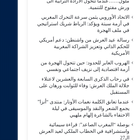
ملول……عندما تتحول الارادة الترابية الى
ورش مفتوح للتنمية.
الاتحاد الأوروبي يثمن سرعة التحرك المغربي
في أزمة سبتة ويؤكد: الرباط شريك استراتيجي
في ملف الهجرة
رسالة عيد العرش من واشنطن: دعم أمريكي
للحكم الذاتي وتعزيز الشراكة المغربية
الأمريكية
​الهروب العابر للحدود: حين تتحول الهجرة من
أزمة اقتصادية إلى نزيف اجتماعي ونفسي
في رحاب الذكرى السابعة والعشرين لاعتلاء
جلالة الملك العرش: وفاء للثوابت ورهان على
المستقبل
​عندما تعانق الكلمة نغمات الأوتار: منتدى “أنزا”
يجمع الشعر والنقد والموسيقى في ليلة
الاحتفاء بالشاعرة إلهام ملهبي
بوصلة “المغرب الصاعد”: قراءة سيمائية
واستشرافية في الخطاب الملكي لعيد العرش
الـ27