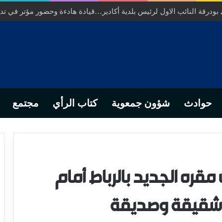
ر عامل عمالة انزكان ايت ملول……عندما تتحول الارادة الترابية الى ورش 
حوادث
شؤون جمعوية
كتاب الرأي
مجتمع
مقره الجديد بالرباط أمام
 شقيقة وصديقة