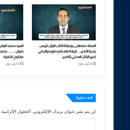
الاستاد مصطفى بودرقة النائب الاول لرئيس
السيد محمد الزهر 
بلدية أكادير…قيادة هادءة وحضور مؤتر في
ملول……عندما تتحو
تدبير الشأن المحلي بأكادير.
مفتوح للتنمية.
4 أيام ago
4 أيام ago
أضف تعليقاً
لن يتم نشر عنوان بريدك الإلكتروني.
الحقول الإلزامية م
ا