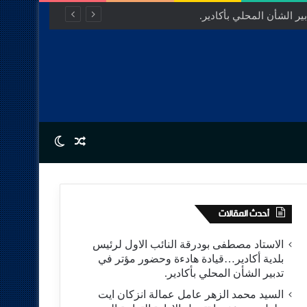
مفتوح للتنمية.
Switch skin
Random Article
أحدث المقالات
الاستاد مصطفى بودرقة النائب الاول لرئيس
بلدية أكادير…قيادة هادءة وحضور مؤتر في
تدبير الشأن المحلي بأكادير.
السيد محمد الزهر عامل عمالة انزكان ايت