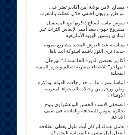
مصالح الأمن بولاية أمن أكادير تعثر على
مواطن نرويجي اختفى خلال عطلته بالمغرب
سوس ماسة تُصالح ذاكرتها مع المستقبل:
مشروع جهوي ببعد أممي لإنعاش التراث غير
المادي وتثمين الهوية الأمازيغية
بمناسبة عيد العرش المجيد مشاريع تنموية
جديدة ترى النور باقليم اشتوكة أيت باها
أكادير تحتضن الدورة الخامسة لـ”مهرجان
المهاجر” للاحتفاء بمغاربة العالم وتعزيز التنمية
المحلية
الباشا عمر دابدا….احد رجالات الدولة..وداكرة
وطن ورجل من رجالات الصحراء المغربية
الاوفياء .
الصحفى الاستاد الحسن البوعشراوى يتوج
بجائزة سوس للصحافة والفلاحة فى صنف
الاداعة.
عامل عمالة إنزكان أيت ملول يعطي انطلاقة
أشغال أول مشروع للميزانية التشاركية