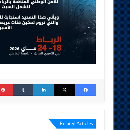
Tumblr
LinkedIn
X
Facebook
Related Articles