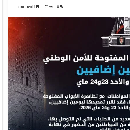
1 minute read
170
0