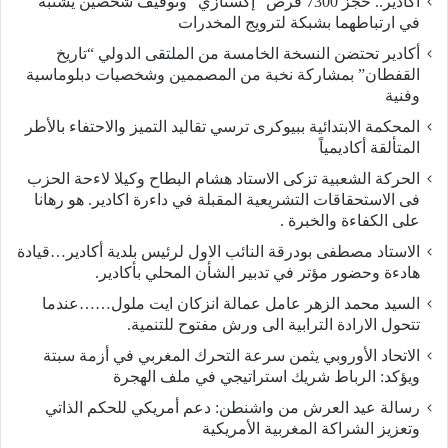
أكادير.. حجز 7300 قرص “إكستازي” وتوقيف شخصين يشتبه
في ارتباطهما بشبكة لترويج المخدرات
أكادير تحتضن النسخة الخامسة من الملتقى الدولي “تاريخ
القفطان” بمشاركة نخبة من المصممين وشخصيات دبلوماسية
وفنية
المحكمة الابتدائية ببيوكرى ترسي تقاليد التميز والاحتفاء بالأطر
المتألقة أكاديمياً
الحركة الشعبية تزكى الاستاد هشام البطاح وكيلا لاءحة الحزب
فى الاستحقاقات التشريعية المقبلة في داءرة اكادير. هو رهانا
على الكفاءة والخبرة .
الاستاد مصطفى بودرقة النائب الاول لرئيس بلدية أكادير…قيادة
هادءة وحضور مؤتر في تدبير الشأن المحلي بأكادير.
السيد محمد الزهر عامل عمالة انزكان ايت ملول……عندما
تتحول الارادة الترابية الى ورش مفتوح للتنمية.
الاتحاد الأوروبي يثمن سرعة التحرك المغربي في أزمة سبتة
ويؤكد: الرباط شريك استراتيجي في ملف الهجرة
رسالة عيد العرش من واشنطن: دعم أمريكي للحكم الذاتي
وتعزيز الشراكة المغربية الأمريكية