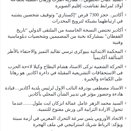
أولاد لمرابط تفتاشت، إقليم الصويرة
أكادير.. حجز 7300 قرص “إكستازي” وتوقيف شخصين يشتبه
في ارتباطهما بشبكة لترويج المخدرات
أكادير تحتضن النسخة الخامسة من الملتقى الدولي “تاريخ
القفطان” بمشاركة نخبة من المصممين وشخصيات دبلوماسية
وفنية
المحكمة الابتدائية ببيوكرى ترسي تقاليد التميز والاحتفاء بالأطر
المتألقة أكاديمياً
الحركة الشعبية تزكى الاستاد هشام البطاح وكيلا لاءحة الحزب
فى الاستحقاقات التشريعية المقبلة في داءرة اكادير. هو رهانا
على الكفاءة والخبرة .
الاستاد مصطفى بودرقة النائب الاول لرئيس بلدية أكادير…قيادة
هادءة وحضور مؤتر في تدبير الشأن المحلي بأكادير.
السيد محمد الزهر عامل عمالة انزكان ايت ملول……عندما
تتحول الارادة الترابية الى ورش مفتوح للتنمية.
الاتحاد الأوروبي يثمن سرعة التحرك المغربي في أزمة سبتة
ويؤكد: الرباط شريك استراتيجي في ملف الهجرة