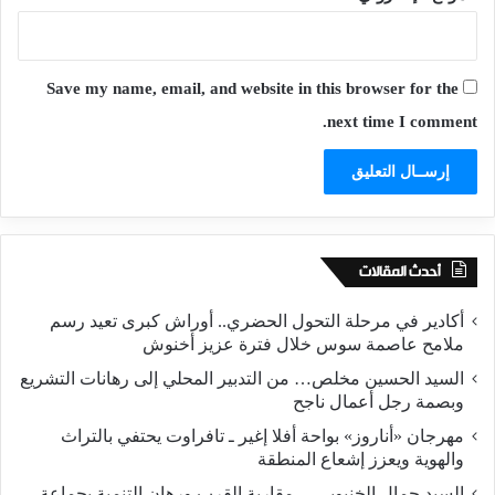
Save my name, email, and website in this browser for the
next time I comment.
أحدث المقالات
أكادير في مرحلة التحول الحضري.. أوراش كبرى تعيد رسم
ملامح عاصمة سوس خلال فترة عزيز أخنوش
السيد الحسين مخلص… من التدبير المحلي إلى رهانات التشريع
وبصمة رجل أعمال ناجح
مهرجان «أناروز» بواحة أفلا إغير ـ تافراوت يحتفي بالتراث
والهوية ويعزز إشعاع المنطقة
السيد جمال الخنبوبي… مقاربة القرب ورهان التنمية بجماعة