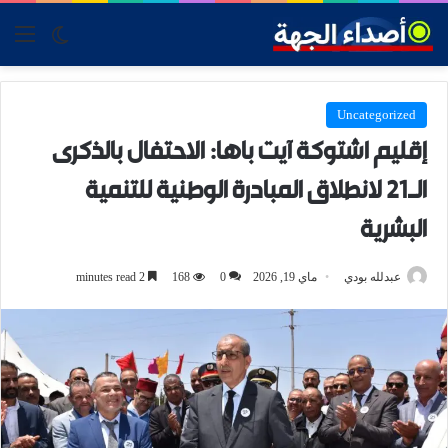
tch skin
nu
Uncategorized
إقليم اشتوكة آيت باها: الاحتفال بالذكرى
الـ21 لانطلاق المبادرة الوطنية للتنمية
البشرية
عبدلله بودي
ماي 19, 2026
0
168
2 minutes read