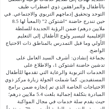
بالأطفال والمراهقين ذوي اضطراب طيف
التوحد وتحقيق إدماجهم التربوي والاجتماعي. في
حين تندرج حاضنة “اشتوكن 2” (المعبأ لها 8.5
ملايين درهم) ضمن الرؤية الجديدة للسلطة
الإقليمية لتيسير ولوج الأطفال إلى التعليم
الأولي وما قبل التمدرس بالمناطق ذات الاحتياج
الواضح.
بجماعة إنشادن: أشرف السيد العامل على
تدشين حاضنة اشتوكن 1، والاطلاع على
الخدمات التربوية والرعاية التي تقدمها للأطفال
المستفيدين. كما شملت الجولة زيارة مركز ذوي
الاحتياجات الخاصة الذي تم إنجازه ضمن برامج
المبادرة بتكلفة إجمالية بلغت 5.4 ملايين درهم؛
حيث يقدم سلة خدمات في مجال المواكبة
التربوية والنفسية والطبية لأزيد من 70 مستفيداً