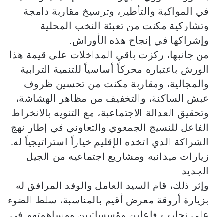
في المواكبة والتأطير، وترسيخ مقاربة دامجة
وتشاركية مكنت من تعبئة النخب المحلية
وإشراكها في إنجاح هذه الأوراش.
من جانبها، ركزت باقي المداخلات على قيمة هذا
الورش باعتباره محركاً أساسياً للتنمية الترابية
والمجالية، ومقاربة مكنت من تحسين ظروف
عيش الساكنة، والتخفيف من مظاهر الهشاشة،
وتحقيق العدالة الاجتماعية، مع التنويه بالانخراط
الفاعل للنسيج الجمعوي والتعاوني في إطار نهج
الشراكة الذي اتخذه الإقليم خياراً استراتيجياً له.
زيارات ميدانية ومشاريع اجتماعية من الجيل
الجديد
وإثر ذلك، قام السيد العامل والوفد المرافق له
بزيارة أروقة معرض أقيم بالمناسبة، سلط الضوء
على تجارب فاعلين مؤسساتيين ومساهمتهم في