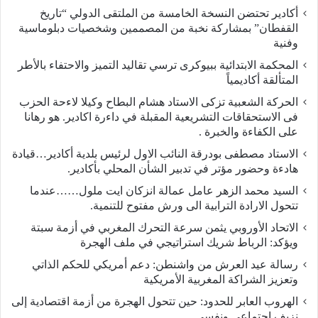
أكادير تحتضن النسخة الخامسة من الملتقى الدولي “تاريخ
القفطان” بمشاركة نخبة من المصممين وشخصيات دبلوماسية
وفنية
المحكمة الابتدائية ببيوكرى ترسي تقاليد التميز والاحتفاء بالأطر
المتألقة أكاديمياً
الحركة الشعبية تزكى الاستاد هشام البطاح وكيلا لاءحة الحزب
فى الاستحقاقات التشريعية المقبلة في داءرة اكادير. هو رهانا
على الكفاءة والخبرة .
الاستاد مصطفى بودرقة النائب الاول لرئيس بلدية أكادير…قيادة
هادءة وحضور مؤتر في تدبير الشأن المحلي بأكادير.
السيد محمد الزهر عامل عمالة انزكان ايت ملول……عندما
تتحول الارادة الترابية الى ورش مفتوح للتنمية.
الاتحاد الأوروبي يثمن سرعة التحرك المغربي في أزمة سبتة
ويؤكد: الرباط شريك استراتيجي في ملف الهجرة
رسالة عيد العرش من واشنطن: دعم أمريكي للحكم الذاتي
وتعزيز الشراكة المغربية الأمريكية
​الهروب العابر للحدود: حين تتحول الهجرة من أزمة اقتصادية إلى
نزيف اجتماعي ونفسي