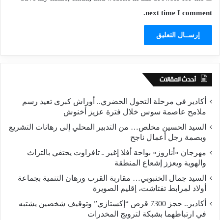
next time I comment.
أحدث المقالات
أكادير في مرحلة التحول الحضري.. أوراش كبرى تعيد رسم
ملامح عاصمة سوس خلال فترة عزيز أخنوش
السيد الحسين مخلص… من التدبير المحلي إلى رهانات التشريع
وبصمة رجل أعمال ناجح
مهرجان «أناروز» بواحة أفلا إغير ـ تافراوت يحتفي بالتراث
والهوية ويعزز إشعاع المنطقة
السيد جمال الخنبوبي… مقاربة القرب ورهان التنمية بجماعة
أولاد لمرابط تفتاشت، إقليم الصويرة
أكادير.. حجز 7300 قرص “إكستازي” وتوقيف شخصين يشتبه
في ارتباطهما بشبكة لترويج المخدرات