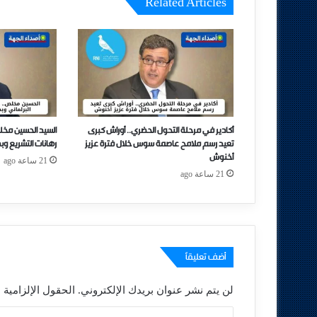
Related Articles
أكادير في مرحلة التحول الحضري.. أوراش كبرى
السيد الحسين مخل
تعيد رسم ملامح عاصمة سوس خلال فترة عزيز
رهانات التشريع وب
أخنوش
21 ساعة ago
21 ساعة ago
أضف تعليقاً
لن يتم نشر عنوان بريدك الإلكتروني.
الحقول الإلزامية م
ا