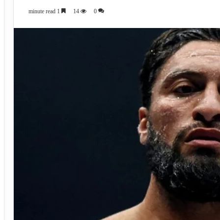
1 minute read
14
0