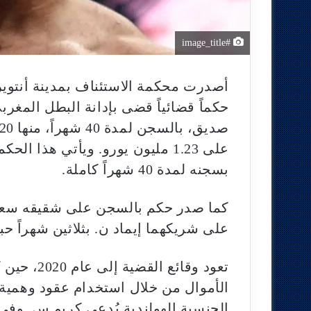
#image_title
حكماً قضائياً قضى بإدانة البطل المغر
على 1.23 مليون يورو. ويأتي هذا
بسجنه لمدة 40 شهراً كاملة.
كما صدر حكم بالسجن على شقيقه سعيد
على شريكهما إيماد ن. بثلاثين شهراً حبس
تعود وقائع
الأموال من خلال استخدام عقود وهمي
الجنسية الهولندية يُدعى كريم س. وفي