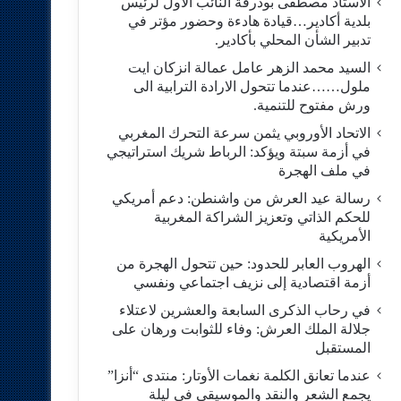
الاستاد مصطفى بودرقة النائب الاول لرئيس
بلدية أكادير…قيادة هادءة وحضور مؤتر في
تدبير الشأن المحلي بأكادير.
السيد محمد الزهر عامل عمالة انزكان ايت
ملول……عندما تتحول الارادة الترابية الى
ورش مفتوح للتنمية.
الاتحاد الأوروبي يثمن سرعة التحرك المغربي
في أزمة سبتة ويؤكد: الرباط شريك استراتيجي
في ملف الهجرة
رسالة عيد العرش من واشنطن: دعم أمريكي
للحكم الذاتي وتعزيز الشراكة المغربية
الأمريكية
​الهروب العابر للحدود: حين تتحول الهجرة من
أزمة اقتصادية إلى نزيف اجتماعي ونفسي
في رحاب الذكرى السابعة والعشرين لاعتلاء
جلالة الملك العرش: وفاء للثوابت ورهان على
المستقبل
​عندما تعانق الكلمة نغمات الأوتار: منتدى “أنزا”
يجمع الشعر والنقد والموسيقى في ليلة