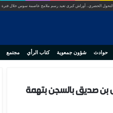
ص… من التدبير المحلي إلى رهانات التشريع وبصمة رجل أعمال ناجح
حوادث
شؤون جمعوية
كتاب الرأي
مجتمع
ال بن صديق بالسجن بتهمة