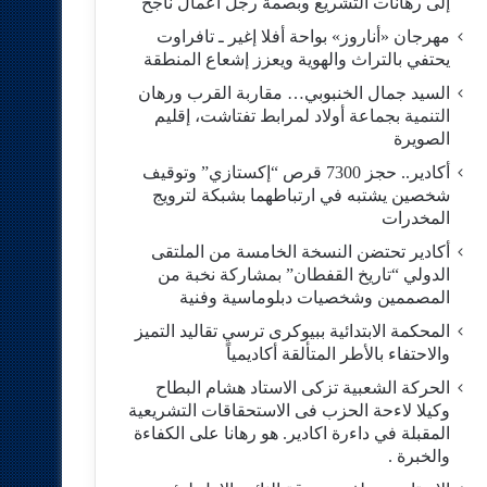
إلى رهانات التشريع وبصمة رجل أعمال ناجح
مهرجان «أناروز» بواحة أفلا إغير ـ تافراوت
يحتفي بالتراث والهوية ويعزز إشعاع المنطقة
السيد جمال الخنبوبي… مقاربة القرب ورهان
التنمية بجماعة أولاد لمرابط تفتاشت، إقليم
الصويرة
أكادير.. حجز 7300 قرص “إكستازي” وتوقيف
شخصين يشتبه في ارتباطهما بشبكة لترويج
المخدرات
أكادير تحتضن النسخة الخامسة من الملتقى
الدولي “تاريخ القفطان” بمشاركة نخبة من
المصممين وشخصيات دبلوماسية وفنية
المحكمة الابتدائية ببيوكرى ترسي تقاليد التميز
والاحتفاء بالأطر المتألقة أكاديمياً
الحركة الشعبية تزكى الاستاد هشام البطاح
وكيلا لاءحة الحزب فى الاستحقاقات التشريعية
المقبلة في داءرة اكادير. هو رهانا على الكفاءة
والخبرة .