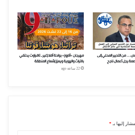
ص… من التدبير المحلي إلى
مهرجان «أناروز» بواحة أفلا إغير ـ تافراوت يحتفي
صمة رجل أعمال ناجح
بالتراث والهوية ويعزز إشعاع المنطقة
22 ساعة ago
شار إليها بـ
*