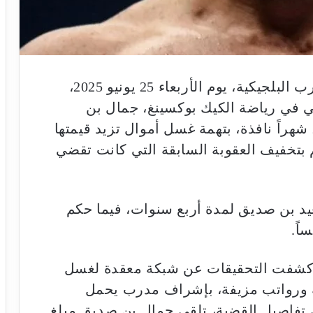
أصدرت محكمة الاستئناف بمدينة أنتويرب البلجيكية، يوم الأربعاء 25 يونيو 2025،
بي في رياضة الكيك بوكسينغ، جمال بن
صديق، بالسجن لمدة 40 شهراً، منها 20 شهراً نافذة، بتهمة غسل أموال تزيد قيمتها
 الحكم بتخفيف العقوبة السابقة التي كانت تقضي
 بن صديق لمدة أربع سنوات، فيما حكم
اً.
 القضية إلى عام 2020، حين كشفت التحقيقات عن شبكة معقدة لغسل
ة ورواتب مزيفة، بإشراف مدرب يحمل
 تفاصيل القضية، تلقى جمال بن صديق مبلغ