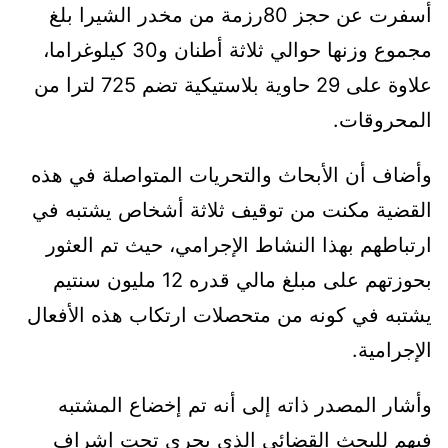
أسفرت عن حجز 80رزمة من مخدر الشيرا بلغ
مجموع وزنها حوالي ثلاثة أطنان و30 كيلوغراما،
علاوة على 29 حاوية بلاستيكية تضم 725 لترا من
المحروقات.
وأضاف أن اﻷبحاث والتحريات المتواصلة في هذه
القضية مكنت من توقيف ثلاثة أشخاص يشتبه في
ارتباطهم بهذا النشاط اﻹجرامي، حيث تم العثور
بحوزتهم على مبلغ مالي قدره 12 مليون سنتيم
يشتبه في كونه من متحصلات ارتكاب هذه اﻷفعال
اﻹجرامية.
وأشار المصدر ذاته إلى أنه تم إخضاع المشتبه
فيهم للبحث القضائي الذي يجري تحت إشراف