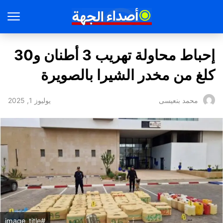
إحباط محاولة تهريب 3 أطنان و30
كلغ من مخدر الشيرا بالصويرة
يوليوز 1, 2025
محمد بنعيسى
#image_title