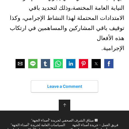
النيابة العامة المختصة،وذلك لتحديد باقي
اﻻمتدادات المحتملة لهذا النشاط اﻹجرامي، وكذا
توقيف باقي المشاركين والمساهمين في ارتكاب
هذه اﻷفعال
اﻹجرامية.
Leave a Comment
↑
🟫 ميثاق الشرف الصحفي لجريدة “أصداء الجهة”
فريق العمل – جريدة أصداء الجهة
السياسات العامة لجريدة “أصداء الجهة”