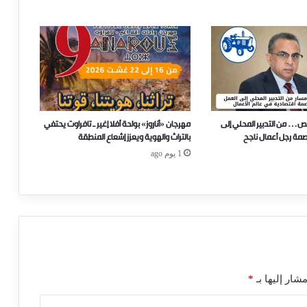
ص… من التدبير المحلي إلى
مهرجان «أناروز» بواحة أفلا إغير ـ تافراوت يحتفي
صمة رجل أعمال ناجح
بالتراث والهوية ويعزز إشعاع المنطقة
1 يوم ago
شار إليها بـ
*