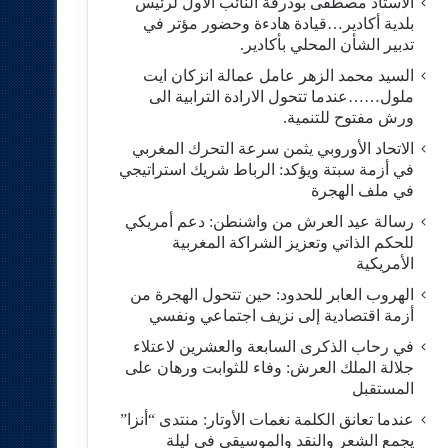
الاستاد مصطفى بودرقة النائب الاول لرئيس
بلدية أكادير…قيادة هادءة وحضور مؤتر في
تدبير الشأن المحلي بأكادير.
السيد محمد الزهر عامل عمالة انزكان ايت
ملول……عندما تتحول الارادة الترابية الى
ورش مفتوح للتنمية.
الاتحاد الأوروبي يثمن سرعة التحرك المغربي
في أزمة سبتة ويؤكد: الرباط شريك استراتيجي
في ملف الهجرة
رسالة عيد العرش من واشنطن: دعم أمريكي
للحكم الذاتي وتعزيز الشراكة المغربية
الأمريكية
​الهروب العابر للحدود: حين تتحول الهجرة من
أزمة اقتصادية إلى نزيف اجتماعي ونفسي
في رحاب الذكرى السابعة والعشرين لاعتلاء
جلالة الملك العرش: وفاء للثوابت ورهان على
المستقبل
​عندما تعانق الكلمة نغمات الأوتار: منتدى “أنزا”
يجمع الشعر والنقد والموسيقى في ليلة