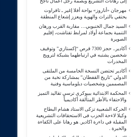
إلى رهانات التشريع وبصمة رجل أعمال ناجح
مهرجان «أناروز» بواحة أفلا إغير ـ تافراوت
يحتفي بالتراث والهوية ويعزز إشعاع المنطقة
السيد جمال الخنبوبي… مقاربة القرب ورهان
التنمية بجماعة أولاد لمرابط تفتاشت، إقليم
الصويرة
أكادير.. حجز 7300 قرص “إكستازي” وتوقيف
شخصين يشتبه في ارتباطهما بشبكة لترويج
المخدرات
أكادير تحتضن النسخة الخامسة من الملتقى
الدولي “تاريخ القفطان” بمشاركة نخبة من
المصممين وشخصيات دبلوماسية وفنية
المحكمة الابتدائية ببيوكرى ترسي تقاليد التميز
والاحتفاء بالأطر المتألقة أكاديمياً
الحركة الشعبية تزكى الاستاد هشام البطاح
وكيلا لاءحة الحزب فى الاستحقاقات التشريعية
المقبلة في داءرة اكادير. هو رهانا على الكفاءة
والخبرة .