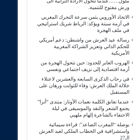
ملول……عندما تتحول الارادة الترابية الى
ورش مفتوح للتنمية.
الاتحاد الأوروبي يثمن سرعة التحرك المغربي
في أزمة سبتة ويؤكد: الرباط شريك استراتيجي
في ملف الهجرة
رسالة عيد العرش من واشنطن: دعم أمريكي
للحكم الذاتي وتعزيز الشراكة المغربية
الأمريكية
​الهروب العابر للحدود: حين تتحول الهجرة من
أزمة اقتصادية إلى نزيف اجتماعي ونفسي
في رحاب الذكرى السابعة والعشرين لاعتلاء
جلالة الملك العرش: وفاء للثوابت ورهان على
المستقبل
​عندما تعانق الكلمة نغمات الأوتار: منتدى “أنزا”
يجمع الشعر والنقد والموسيقى في ليلة
الاحتفاء بالشاعرة إلهام ملهبي
بوصلة “المغرب الصاعد”: قراءة سيمائية
واستشرافية في الخطاب الملكي لعيد العرش
الـ27