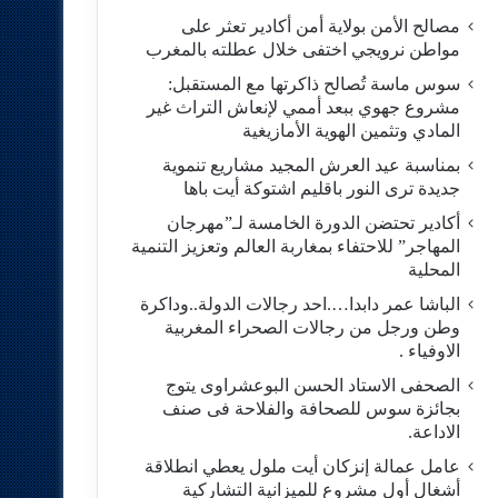
مصالح الأمن بولاية أمن أكادير تعثر على
مواطن نرويجي اختفى خلال عطلته بالمغرب
سوس ماسة تُصالح ذاكرتها مع المستقبل:
مشروع جهوي ببعد أممي لإنعاش التراث غير
المادي وتثمين الهوية الأمازيغية
بمناسبة عيد العرش المجيد مشاريع تنموية
جديدة ترى النور باقليم اشتوكة أيت باها
أكادير تحتضن الدورة الخامسة لـ”مهرجان
المهاجر” للاحتفاء بمغاربة العالم وتعزيز التنمية
المحلية
الباشا عمر دابدا….احد رجالات الدولة..وداكرة
وطن ورجل من رجالات الصحراء المغربية
الاوفياء .
الصحفى الاستاد الحسن البوعشراوى يتوج
بجائزة سوس للصحافة والفلاحة فى صنف
الاداعة.
عامل عمالة إنزكان أيت ملول يعطي انطلاقة
أشغال أول مشروع للميزانية التشاركية