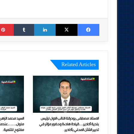
Tumblr
LinkedIn
X
Facebook
Related Articles
الاستاد مصطفى بودرقة النائب الاول لرئيس
السيد محمد الزهر 
بلدية أكادير…قيادة هادءة وحضور مؤتر في
ملول……عندما تتحو
تدبير الشأن المحلي بأكادير.
مفتوح للتنمية.