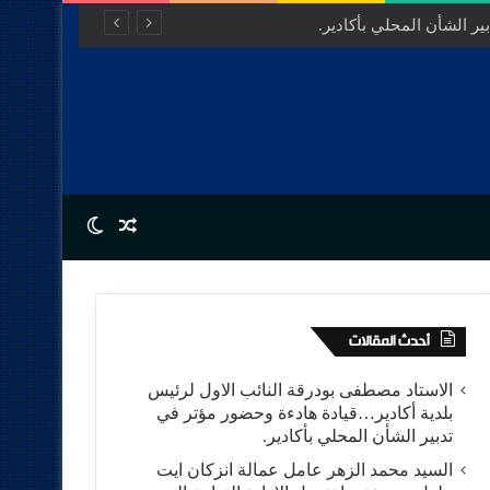
ر الشأن المحلي بأكادير.
Switch skin
Random Article
أحدث المقالات
الاستاد مصطفى بودرقة النائب الاول لرئيس
بلدية أكادير…قيادة هادءة وحضور مؤتر في
تدبير الشأن المحلي بأكادير.
السيد محمد الزهر عامل عمالة انزكان ايت