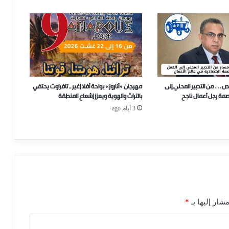
ص… من التدبير المحلي إلى
مهرجان «أناروز» بواحة أفلا إغير ـ تافراوت يحتفي
صمة رجل أعمال ناجح
بالتراث والهوية ويعزز إشعاع المنطقة
3 أيام ago
شار إليها بـ
*