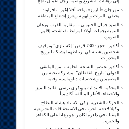
إلى رهانات التشريع وبصمة رجل أعمال ناجح
مهرجان «أناروز» بواحة أفلا إغير ـ تافراوت
يحتفي بالتراث والهوية ويعزز إشعاع المنطقة
السيد جمال الخنبوبي… مقاربة القرب ورهان
التنمية بجماعة أولاد لمرابط تفتاشت، إقليم
الصويرة
أكادير.. حجز 7300 قرص “إكستازي” وتوقيف
شخصين يشتبه في ارتباطهما بشبكة لترويج
المخدرات
أكادير تحتضن النسخة الخامسة من الملتقى
الدولي “تاريخ القفطان” بمشاركة نخبة من
المصممين وشخصيات دبلوماسية وفنية
المحكمة الابتدائية ببيوكرى ترسي تقاليد التميز
والاحتفاء بالأطر المتألقة أكاديمياً
الحركة الشعبية تزكى الاستاد هشام البطاح
وكيلا لاءحة الحزب فى الاستحقاقات التشريعية
المقبلة في داءرة اكادير. هو رهانا على الكفاءة
والخبرة .