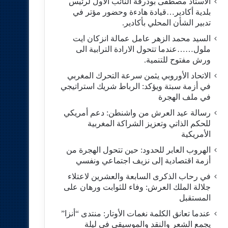
الاستاد مصطفى بودرقة النائب الاول لرئيس
بلدية أكادير…قيادة هادءة وحضور مؤتر في
تدبير الشأن المحلي بأكادير.
السيد محمد الزهر عامل عمالة انزكان ايت
ملول……عندما تتحول الارادة الترابية الى
ورش مفتوح للتنمية.
الاتحاد الأوروبي يثمن سرعة التحرك المغربي
في أزمة سبتة ويؤكد: الرباط شريك استراتيجي
في ملف الهجرة
رسالة عيد العرش من واشنطن: دعم أمريكي
للحكم الذاتي وتعزيز الشراكة المغربية
الأمريكية
​الهروب العابر للحدود: حين تتحول الهجرة من
أزمة اقتصادية إلى نزيف اجتماعي ونفسي
في رحاب الذكرى السابعة والعشرين لاعتلاء
جلالة الملك العرش: وفاء للثوابت ورهان على
المستقبل
​عندما تعانق الكلمة نغمات الأوتار: منتدى “أنزا”
يجمع الشعر والنقد والموسيقى في ليلة