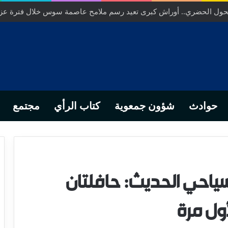
… من التدبير المحلي إلى رهانات التشريع وبصمة رجل أعمال ناجح
حوادث
شؤون جمعوية
كتاب الرأي
مجتمع
لسياحي الحديث: حافلتان
ول مرة