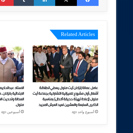
Related Articles
عامل عمالة إنزكان أيت ملول يعطي انطلاقة
الاستاد عبدالحكيم
أشغال أول مشروع للميزانية التشاركية بجماعة أيت
الابتدائية بانزكان
ملول (إعادة تهيئة حديقة أكدال) بمناسبة
العدالة وتحديت الاد
الذكرى السابعة والعشرين لعيد العرش المجيد
ملول.
أسبوع واحد ago
أسبوعين ago