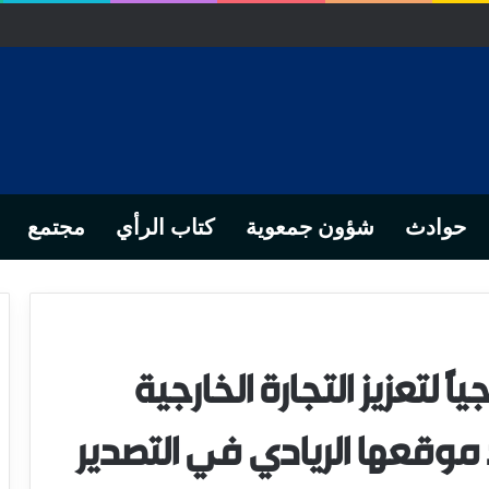
ص… من التدبير المحلي إلى رهانات التشريع وبصمة رجل أعمال ناجح
حوادث
شؤون جمعوية
كتاب الرأي
مجتمع
اً لتعزيز التجارة الخارجية
قعها الريادي في التصدير