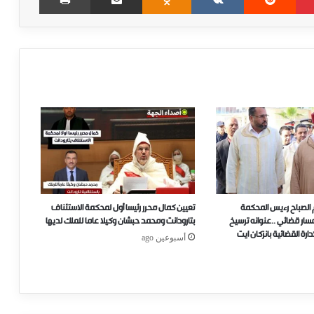
 الصباح رءيس المحكمة
تعيين كمال محرر رئيسا أول لمحكمة الاستئناف
..مسار قضائي ..عنوانه ترسيخ
بتارودانت ومحمد حبشان وكيلا عاما للملك لديها
ارة القضائية بانزكان ايت
أسبوعين ago