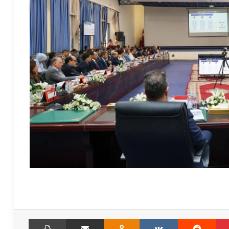
Print
Share via Email
Odnoklassniki
VKontakte
Reddit
Pinterest