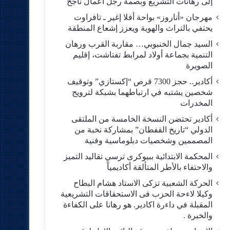
إلى رهانات التشريع وبصمة رجل أعمال ناجح
مهرجان «أناروز» بواحة أفلا إغير ـ تافراوت
يحتفي بالتراث والهوية ويعزز إشعاع المنطقة
السيد جمال الخنبوبي… مقاربة القرب ورهان
التنمية بجماعة أولاد لمرابط تفتاشت، إقليم
الصويرة
أكادير.. حجز 7300 قرص “إكستازي” وتوقيف
شخصين يشتبه في ارتباطهما بشبكة لترويج
المخدرات
أكادير تحتضن النسخة الخامسة من الملتقى
الدولي “تاريخ القفطان” بمشاركة نخبة من
المصممين وشخصيات دبلوماسية وفنية
المحكمة الابتدائية ببيوكرى ترسي تقاليد التميز
والاحتفاء بالأطر المتألقة أكاديمياً
الحركة الشعبية تزكى الاستاد هشام البطاح
وكيلا لاءحة الحزب فى الاستحقاقات التشريعية
المقبلة في داءرة اكادير. هو رهانا على الكفاءة
والخبرة .