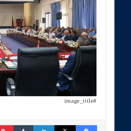
#image_title
Tumblr
LinkedIn
X
Facebook