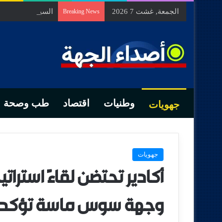
الجمعة, غشت 7 2026
السيد الحسين مخل
Breaking News
وطنيات
اقتصاد
طب وصحة
جهويات
جهويات
أكادير تحتضن لقاءً استراتيجي
وجهة سوس ماسة تؤكد مو