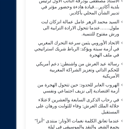
الاستاد مصطفى بودرقة النائب الاول لرئيس
بلدية أكادير…قيادة هادءة وحضور مؤتر في
تدبير الشأن المحلي بأكادير.
السيد محمد الزهر عامل عمالة انزكان ايت
ملول……عندما تتحول الارادة الترابية الى
ورش مفتوح للتنمية.
الاتحاد الأوروبي يثمن سرعة التحرك المغربي
في أزمة سبتة ويؤكد: الرباط شريك استراتيجي
في ملف الهجرة
رسالة عيد العرش من واشنطن: دعم أمريكي
للحكم الذاتي وتعزيز الشراكة المغربية
الأمريكية
​الهروب العابر للحدود: حين تتحول الهجرة من
أزمة اقتصادية إلى نزيف اجتماعي ونفسي
في رحاب الذكرى السابعة والعشرين لاعتلاء
جلالة الملك العرش: وفاء للثوابت ورهان على
المستقبل
​عندما تعانق الكلمة نغمات الأوتار: منتدى “أنزا”
يجمع الشعر والنقد والموسيقى في ليلة