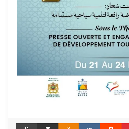
Print
Share via Email
Odnoklassniki
VKontakte
Reddit
Pinterest