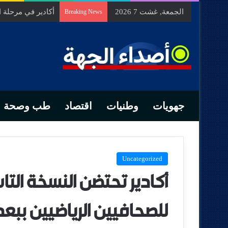
الجمعة, غشت 7 2026
السيد الحسين مخل
Breaking News
جهويات
وطنيات
اقتصاد
طب وصحة
Uncategorized
أكادير تحتضن النسخة ال
للصحافيين الرياضيين ببع