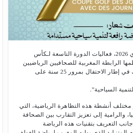
تحتضن مدينة أكادير، من 21 إلى 24 ماي 2026، فعاليات الدورة التاسعة لـكأس
مها الرابطة المغربية للصحافيين الرياضيين
بشراكة مع مجلس جماعة أكادير، وذلك في إطار الاحتفال بمرور 25 سنة على
تنمية السياحية”.
 مختلف أنشطة هذه التظاهرة الرياضية، التي
ا، والرامية إلى تعزيز التقارب بين الصحافة
جانب التعريف بتقنيات هذه الرياضة
 المتزايد الذي يوليه المغرب لرياضة الغولف