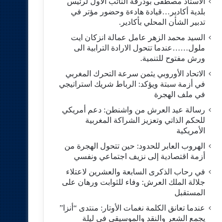
الاستاد مصطفى بودرقة النائب الاول لرئيس
بلدية أكادير…قيادة هادءة وحضور مؤتر في
تدبير الشأن المحلي بأكادير.
السيد محمد الزهر عامل عمالة انزكان ايت
ملول……عندما تتحول الارادة الترابية الى
ورش مفتوح للتنمية.
الاتحاد الأوروبي يثمن سرعة التحرك المغربي
في أزمة سبتة ويؤكد: الرباط شريك استراتيجي
في ملف الهجرة
رسالة عيد العرش من واشنطن: دعم أمريكي
للحكم الذاتي وتعزيز الشراكة المغربية
الأمريكية
​الهروب العابر للحدود: حين تتحول الهجرة من
أزمة اقتصادية إلى نزيف اجتماعي ونفسي
في رحاب الذكرى السابعة والعشرين لاعتلاء
جلالة الملك العرش: وفاء للثوابت ورهان على
المستقبل
​عندما تعانق الكلمة نغمات الأوتار: منتدى “أنزا”
يجمع الشعر والنقد والموسيقى في ليلة