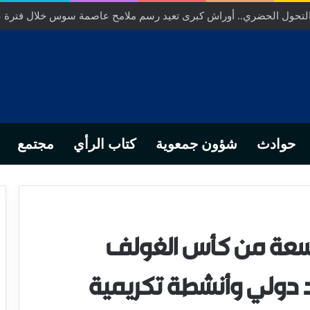
ص… من التدبير المحلي إلى رهانات التشريع وبصمة رجل أعمال ناجح
حوادث
شؤون جمعوية
كتاب الرأي
مجتمع
تاسعة من كأس الغولف
د دولي وأنشطة تكريمية