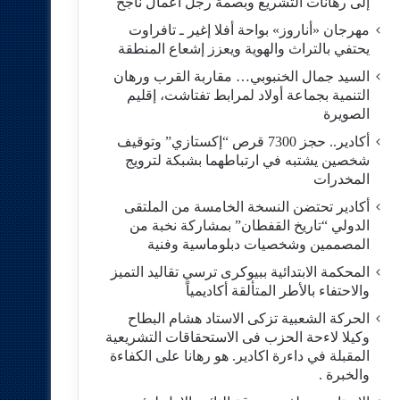
إلى رهانات التشريع وبصمة رجل أعمال ناجح
مهرجان «أناروز» بواحة أفلا إغير ـ تافراوت
يحتفي بالتراث والهوية ويعزز إشعاع المنطقة
السيد جمال الخنبوبي… مقاربة القرب ورهان
التنمية بجماعة أولاد لمرابط تفتاشت، إقليم
الصويرة
أكادير.. حجز 7300 قرص “إكستازي” وتوقيف
شخصين يشتبه في ارتباطهما بشبكة لترويج
المخدرات
أكادير تحتضن النسخة الخامسة من الملتقى
الدولي “تاريخ القفطان” بمشاركة نخبة من
المصممين وشخصيات دبلوماسية وفنية
المحكمة الابتدائية ببيوكرى ترسي تقاليد التميز
والاحتفاء بالأطر المتألقة أكاديمياً
الحركة الشعبية تزكى الاستاد هشام البطاح
وكيلا لاءحة الحزب فى الاستحقاقات التشريعية
المقبلة في داءرة اكادير. هو رهانا على الكفاءة
والخبرة .