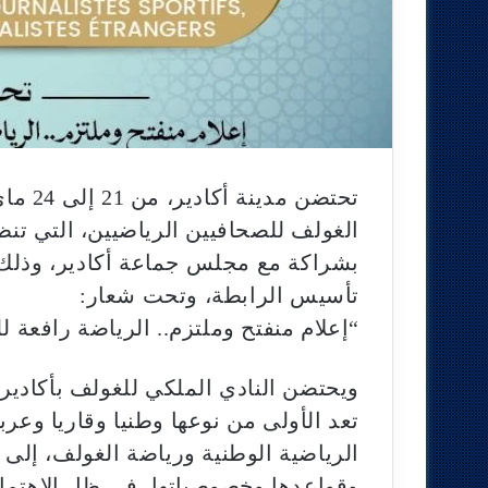
الغولف للصحافيين الرياضيين، التي تنظ
تأسيس الرابطة، وتحت شعار:
“إعلام منفتح وملتزم.. الرياضة رافعة لل
ويحتضن النادي الملكي للغولف بأكادير
تعد الأولى من نوعها وطنيا وقاريا وعربي
الرياضية الوطنية ورياضة الغولف، إلى 
وقواعدها وخصوصياتها، في ظل الاهتمام