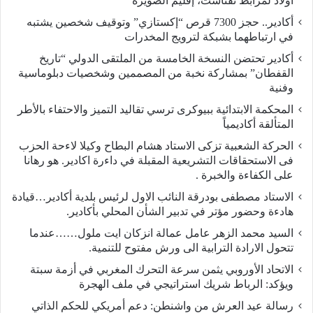
أولاد لمرابط تفتاشت، إقليم الصويرة
أكادير.. حجز 7300 قرص “إكستازي” وتوقيف شخصين يشتبه
في ارتباطهما بشبكة لترويج المخدرات
أكادير تحتضن النسخة الخامسة من الملتقى الدولي “تاريخ
القفطان” بمشاركة نخبة من المصممين وشخصيات دبلوماسية
وفنية
المحكمة الابتدائية ببيوكرى ترسي تقاليد التميز والاحتفاء بالأطر
المتألقة أكاديمياً
الحركة الشعبية تزكى الاستاد هشام البطاح وكيلا لاءحة الحزب
فى الاستحقاقات التشريعية المقبلة في داءرة اكادير. هو رهانا
على الكفاءة والخبرة .
الاستاد مصطفى بودرقة النائب الاول لرئيس بلدية أكادير…قيادة
هادءة وحضور مؤتر في تدبير الشأن المحلي بأكادير.
السيد محمد الزهر عامل عمالة انزكان ايت ملول……عندما
تتحول الارادة الترابية الى ورش مفتوح للتنمية.
الاتحاد الأوروبي يثمن سرعة التحرك المغربي في أزمة سبتة
ويؤكد: الرباط شريك استراتيجي في ملف الهجرة
رسالة عيد العرش من واشنطن: دعم أمريكي للحكم الذاتي