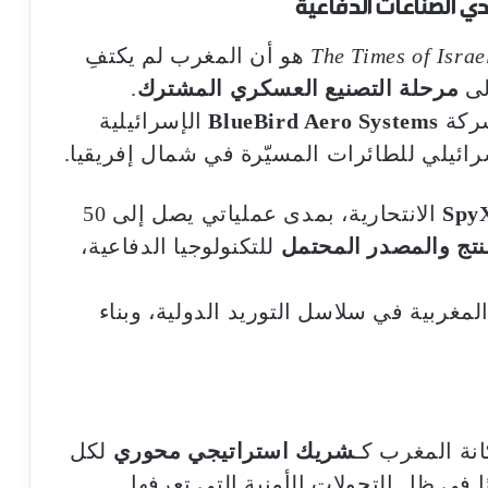
دي الصناعات الدفاعية
The Times of Israe
هو أن المغرب لم يكتفِ
إلى
مرحلة التصنيع العسكري المشترك
.
شركة
BlueBird Aero Systems
الإسرائيلية
ائيلي للطائرات المسيّرة في شمال إفريقيا.
Spy
الانتحارية، بمدى عملياتي يصل إلى 50
نتج والمصدر المحتمل
للتكنولوجيا الدفاعية،
مغربية في سلاسل التوريد الدولية، وبناء
انة المغرب كـ
شريك استراتيجي محوري
لكل
 في ظل التحولات الأمنية التي تعرفها