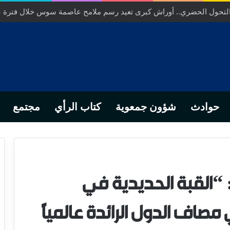
ص… من التدبير المحلي إلى رهانات التشريع وبصمة رجل أعمال ناجح
حوادث
شؤون جمعوية
كتاب الرأي
مجتمع
The Times of Israe: “القبة الحديدية في
صاف الدول الرائدة عالميًا