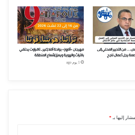
ص… من التدبير المحلي إلى
مهرجان «أناروز» بواحة أفلا إغير ـ تافراوت يحتفي
صمة رجل أعمال ناجح
بالتراث والهوية ويعزز إشعاع المنطقة
1 يوم ago
شار إليها بـ
*