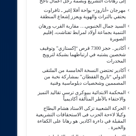
إلى رهانات التشريع وبصمة رجل أعمال ناجح
مهرجان «أناروز» بواحة أفلا إغير ـ تافراوت
يحتفي بالتراث والهوية ويعزز إشعاع المنطقة
السيد جمال الخنبوبي… مقاربة القرب ورهان
التنمية بجماعة أولاد لمرابط تفتاشت، إقليم
الصويرة
أكادير.. حجز 7300 قرص “إكستازي” وتوقيف
شخصين يشتبه في ارتباطهما بشبكة لترويج
المخدرات
أكادير تحتضن النسخة الخامسة من الملتقى
الدولي “تاريخ القفطان” بمشاركة نخبة من
المصممين وشخصيات دبلوماسية وفنية
المحكمة الابتدائية ببيوكرى ترسي تقاليد التميز
والاحتفاء بالأطر المتألقة أكاديمياً
الحركة الشعبية تزكى الاستاد هشام البطاح
وكيلا لاءحة الحزب فى الاستحقاقات التشريعية
المقبلة في داءرة اكادير. هو رهانا على الكفاءة
والخبرة .