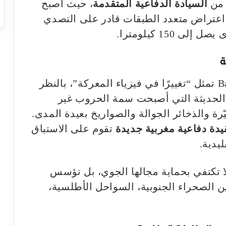
 من
السيادة الدفاعية المتقدمة
، حيث أصبح
 اعتراض متعدد الطبقات قادر على التصدي
150 كيلومترا.
ة
يرى كاتب المقال أن منظومة Barak MX تمثل “تغييرًا في فيزياء المعركة”، بالنظر
 الحديثة التي أصبحت سمة الحروب غير
رة والذخائر الجوالة والصواريخ بعيدة المدى.
دة دفاعية مغربية جديدة
تقوم على الاستباق
ليدية.
ا تكتفي بحماية مجالها الجوي، بل تؤسس
ن الصحراء الجنوبية، السواحل الأطلسية،