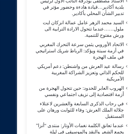
الاستاد مصطفى بودرقة النائب الاول لرئيس
بلدية أكادير…قيادة هادءة وحضور مؤتر في
تدبير الشأن المحلي بأكادير.
السيد محمد الزهر عامل عمالة انزكان ايت
ملول……عندما تتحول الارادة الترابية الى
ورش مفتوح للتنمية.
الاتحاد الأوروبي يثمن سرعة التحرك المغربي
في أزمة سبتة ويؤكد: الرباط شريك استراتيجي
في ملف الهجرة
رسالة عيد العرش من واشنطن: دعم أمريكي
للحكم الذاتي وتعزيز الشراكة المغربية
الأمريكية
​الهروب العابر للحدود: حين تتحول الهجرة من
أزمة اقتصادية إلى نزيف اجتماعي ونفسي
في رحاب الذكرى السابعة والعشرين لاعتلاء
جلالة الملك العرش: وفاء للثوابت ورهان على
المستقبل
​عندما تعانق الكلمة نغمات الأوتار: منتدى “أنزا”
يجمع الشعر والنقد والموسيقى في ليلة