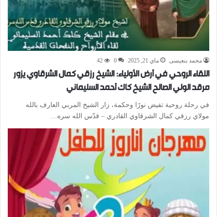
محمد بنعيسى
ماي 21, 2025
0
42
اللقاء الروحي في أرض الأولياء: الشيخ رزقي كمال الشرقاوي يزور
مرقد الولي الصالح الشيخ كاك أحمد السليماني
في رحلة روحية تفيض نورًا وحكمة، زار الشيخ المربي العارف بالله
مولاي رزقي كمال الشرقاوي القادري – قدّس الله سره…