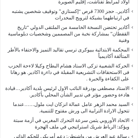
أولاد لمرابط تفتاشت، إقليم الصويرة
أكادير.. حجز 7300 قرص “إكستازي” وتوقيف شخصين يشتبه
في ارتباطهما بشبكة لترويج المخدرات
أكادير تحتضن النسخة الخامسة من الملتقى الدولي “تاريخ
القفطان” بمشاركة نخبة من المصممين وشخصيات دبلوماسية
وفنية
المحكمة الابتدائية ببيوكرى ترسي تقاليد التميز والاحتفاء بالأطر
المتألقة أكاديمياً
الحركة الشعبية تزكى الاستاد هشام البطاح وكيلا لاءحة الحزب
فى الاستحقاقات التشريعية المقبلة في داءرة اكادير. هو رهانا
على الكفاءة والخبرة .
الاستاد مصطفى بودرقة النائب الاول لرئيس بلدية أكادير…قيادة
هادءة وحضور مؤتر في تدبير الشأن المحلي بأكادير.
السيد محمد الزهر عامل عمالة انزكان ايت ملول……عندما
تتحول الارادة الترابية الى ورش مفتوح للتنمية.
الاتحاد الأوروبي يثمن سرعة التحرك المغربي في أزمة سبتة
ويؤكد: الرباط شريك استراتيجي في ملف الهجرة
رسالة عيد العرش من واشنطن: دعم أمريكي للحكم الذاتي