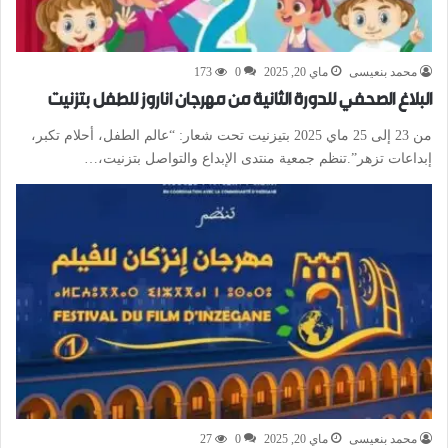
محمد بنعيسى
ماي 20, 2025
0
173
البلاغ الصحفي للدورة الثانية من مهرجان اناروز للطفل بتزنيت
من 23 إلى 25 ماي 2025 بتيزنيت تحت شعار: “عالم الطفل، أحلام تكبر،
إبداعات تزهر”.تنظم جمعية منتدى الإبداع والتواصل بتزنيت،…
محمد بنعيسى
ماي 20, 2025
0
27