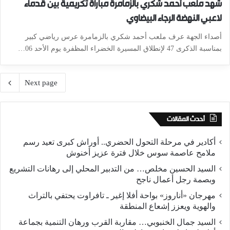
شهد ملعب أحمد شكري بالزمامرة مباراة تكريمية بين قدماء
لاعبي النهضة الرجاء البيضاوي
أصداء الجهة عرف ملعب أحمد شكري بالزمامرة عرس رياضي كبير
بمناسبة الذكرى 47 لإنطلاق المسيرة الخضراء المظفرة يوم الأحد 06…
Next page
أحدث المقالات
أكادير في مرحلة التحول الحضري.. أوراش كبرى تعيد رسم
ملامح عاصمة سوس خلال فترة عزيز أخنوش
السيد الحسين مخلص… من التدبير المحلي إلى رهانات التشريع
وبصمة رجل أعمال ناجح
مهرجان «أناروز» بواحة أفلا إغير ـ تافراوت يحتفي بالتراث
والهوية ويعزز إشعاع المنطقة
السيد جمال الخنبوبي… مقاربة القرب ورهان التنمية بجماعة