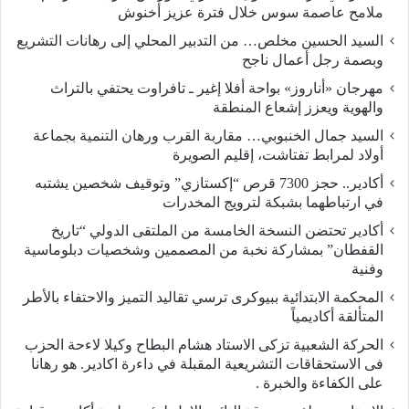
ملامح عاصمة سوس خلال فترة عزيز أخنوش
السيد الحسين مخلص… من التدبير المحلي إلى رهانات التشريع
وبصمة رجل أعمال ناجح
مهرجان «أناروز» بواحة أفلا إغير ـ تافراوت يحتفي بالتراث
والهوية ويعزز إشعاع المنطقة
السيد جمال الخنبوبي… مقاربة القرب ورهان التنمية بجماعة
أولاد لمرابط تفتاشت، إقليم الصويرة
أكادير.. حجز 7300 قرص “إكستازي” وتوقيف شخصين يشتبه
في ارتباطهما بشبكة لترويج المخدرات
أكادير تحتضن النسخة الخامسة من الملتقى الدولي “تاريخ
القفطان” بمشاركة نخبة من المصممين وشخصيات دبلوماسية
وفنية
المحكمة الابتدائية ببيوكرى ترسي تقاليد التميز والاحتفاء بالأطر
المتألقة أكاديمياً
الحركة الشعبية تزكى الاستاد هشام البطاح وكيلا لاءحة الحزب
فى الاستحقاقات التشريعية المقبلة في داءرة اكادير. هو رهانا
على الكفاءة والخبرة .