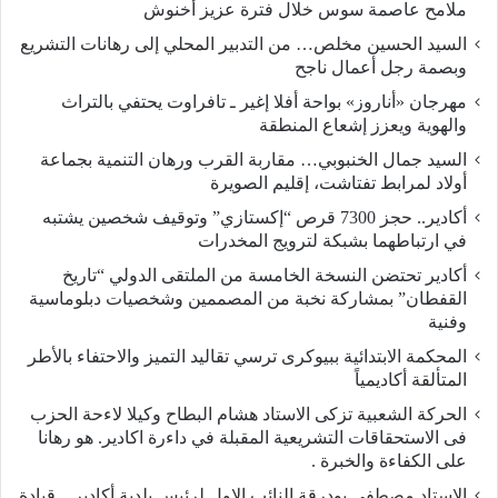
ملامح عاصمة سوس خلال فترة عزيز أخنوش
السيد الحسين مخلص… من التدبير المحلي إلى رهانات التشريع
وبصمة رجل أعمال ناجح
مهرجان «أناروز» بواحة أفلا إغير ـ تافراوت يحتفي بالتراث
والهوية ويعزز إشعاع المنطقة
السيد جمال الخنبوبي… مقاربة القرب ورهان التنمية بجماعة
أولاد لمرابط تفتاشت، إقليم الصويرة
أكادير.. حجز 7300 قرص “إكستازي” وتوقيف شخصين يشتبه
في ارتباطهما بشبكة لترويج المخدرات
أكادير تحتضن النسخة الخامسة من الملتقى الدولي “تاريخ
القفطان” بمشاركة نخبة من المصممين وشخصيات دبلوماسية
وفنية
المحكمة الابتدائية ببيوكرى ترسي تقاليد التميز والاحتفاء بالأطر
المتألقة أكاديمياً
الحركة الشعبية تزكى الاستاد هشام البطاح وكيلا لاءحة الحزب
فى الاستحقاقات التشريعية المقبلة في داءرة اكادير. هو رهانا
على الكفاءة والخبرة .
الاستاد مصطفى بودرقة النائب الاول لرئيس بلدية أكادير…قيادة