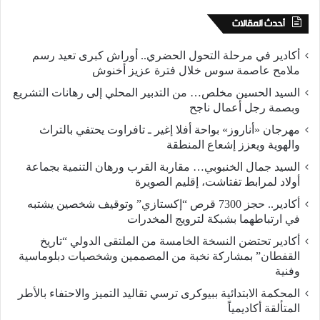
أحدث المقالات
أكادير في مرحلة التحول الحضري.. أوراش كبرى تعيد رسم
ملامح عاصمة سوس خلال فترة عزيز أخنوش
السيد الحسين مخلص… من التدبير المحلي إلى رهانات التشريع
وبصمة رجل أعمال ناجح
مهرجان «أناروز» بواحة أفلا إغير ـ تافراوت يحتفي بالتراث
والهوية ويعزز إشعاع المنطقة
السيد جمال الخنبوبي… مقاربة القرب ورهان التنمية بجماعة
أولاد لمرابط تفتاشت، إقليم الصويرة
أكادير.. حجز 7300 قرص “إكستازي” وتوقيف شخصين يشتبه
في ارتباطهما بشبكة لترويج المخدرات
أكادير تحتضن النسخة الخامسة من الملتقى الدولي “تاريخ
القفطان” بمشاركة نخبة من المصممين وشخصيات دبلوماسية
وفنية
المحكمة الابتدائية ببيوكرى ترسي تقاليد التميز والاحتفاء بالأطر
المتألقة أكاديمياً