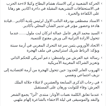
الحركة الشعبية تزكى الاستاد هشام البطاح وكيلا لاءحة الحزب
فى الاستحقاقات التشريعية المقبلة في داءرة اكادير. هو رهانا
على الكفاءة والخبرة .
الاستاد مصطفى بودرقة النائب الاول لرئيس بلدية أكادير…قيادة
هادءة وحضور مؤتر في تدبير الشأن المحلي بأكادير.
السيد محمد الزهر عامل عمالة انزكان ايت ملول……عندما
تتحول الارادة الترابية الى ورش مفتوح للتنمية.
الاتحاد الأوروبي يثمن سرعة التحرك المغربي في أزمة سبتة
ويؤكد: الرباط شريك استراتيجي في ملف الهجرة
رسالة عيد العرش من واشنطن: دعم أمريكي للحكم الذاتي
وتعزيز الشراكة المغربية الأمريكية
​الهروب العابر للحدود: حين تتحول الهجرة من أزمة اقتصادية إلى
نزيف اجتماعي ونفسي
في رحاب الذكرى السابعة والعشرين لاعتلاء جلالة الملك
العرش: وفاء للثوابت ورهان على المستقبل
​عندما تعانق الكلمة نغمات الأوتار: منتدى “أنزا” يجمع الشعر
والنقد والموسيقى في ليلة الاحتفاء بالشاعرة إلهام ملهبي