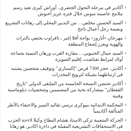
أكادير في مرحلة التحول الحضري.. أوراش كبرى تعيد رسم
ملامح عاصمة سوس خلال فترة عزيز أخنوش
السيد الحسين مخلص… من التدبير المحلي إلى رهانات التشريع
وبصمة رجل أعمال ناجح
مهرجان «أناروز» بواحة أفلا إغير ـ تافراوت يحتفي بالتراث
والهوية ويعزز إشعاع المنطقة
السيد جمال الخنبوبي… مقاربة القرب ورهان التنمية بجماعة
أولاد لمرابط تفتاشت، إقليم الصويرة
أكادير.. حجز 7300 قرص “إكستازي” وتوقيف شخصين يشتبه
في ارتباطهما بشبكة لترويج المخدرات
أكادير تحتضن النسخة الخامسة من الملتقى الدولي “تاريخ
القفطان” بمشاركة نخبة من المصممين وشخصيات دبلوماسية
وفنية
المحكمة الابتدائية ببيوكرى ترسي تقاليد التميز والاحتفاء بالأطر
المتألقة أكاديمياً
الحركة الشعبية تزكى الاستاد هشام البطاح وكيلا لاءحة الحزب
فى الاستحقاقات التشريعية المقبلة في داءرة اكادير. هو رهانا