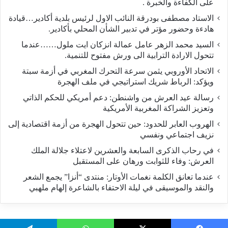
على الكفاءة والخبرة .
الاستاد مصطفى بودرقة النائب الاول لرئيس بلدية أكادير…قيادة
هادءة وحضور مؤتر في تدبير الشأن المحلي بأكادير.
السيد محمد الزهر عامل عمالة انزكان ايت ملول……عندما
تتحول الارادة الترابية الى ورش مفتوح للتنمية.
الاتحاد الأوروبي يثمن سرعة التحرك المغربي في أزمة سبتة
ويؤكد: الرباط شريك استراتيجي في ملف الهجرة
رسالة عيد العرش من واشنطن: دعم أمريكي للحكم الذاتي
وتعزيز الشراكة المغربية الأمريكية
​الهروب العابر للحدود: حين تتحول الهجرة من أزمة اقتصادية إلى
نزيف اجتماعي ونفسي
في رحاب الذكرى السابعة والعشرين لاعتلاء جلالة الملك
العرش: وفاء للثوابت ورهان على المستقبل
​عندما تعانق الكلمة نغمات الأوتار: منتدى “أنزا” يجمع الشعر
والنقد والموسيقى في ليلة الاحتفاء بالشاعرة إلهام ملهبي