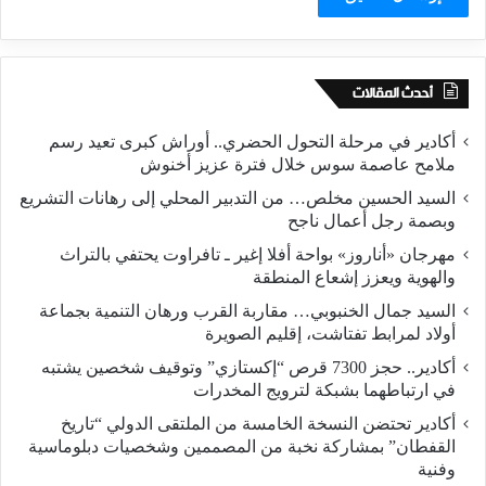
أحدث المقالات
أكادير في مرحلة التحول الحضري.. أوراش كبرى تعيد رسم
ملامح عاصمة سوس خلال فترة عزيز أخنوش
السيد الحسين مخلص… من التدبير المحلي إلى رهانات التشريع
وبصمة رجل أعمال ناجح
مهرجان «أناروز» بواحة أفلا إغير ـ تافراوت يحتفي بالتراث
والهوية ويعزز إشعاع المنطقة
السيد جمال الخنبوبي… مقاربة القرب ورهان التنمية بجماعة
أولاد لمرابط تفتاشت، إقليم الصويرة
أكادير.. حجز 7300 قرص “إكستازي” وتوقيف شخصين يشتبه
في ارتباطهما بشبكة لترويج المخدرات
أكادير تحتضن النسخة الخامسة من الملتقى الدولي “تاريخ
القفطان” بمشاركة نخبة من المصممين وشخصيات دبلوماسية
وفنية