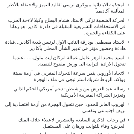
المحكمة الابتدائية ببيوكرى ترسي تقاليد التميز والاحتفاء بالأطر
المتألقة أكاديمياً
الحركة الشعبية تزكى الاستاد هشام البطاح وكيلا لاءحة الحزب
فى الاستحقاقات التشريعية المقبلة في داءرة اكادير. هو رهانا
على الكفاءة والخبرة .
الاستاد مصطفى بودرقة النائب الاول لرئيس بلدية أكادير…قيادة
هادءة وحضور مؤتر في تدبير الشأن المحلي بأكادير.
السيد محمد الزهر عامل عمالة انزكان ايت ملول……عندما
تتحول الارادة الترابية الى ورش مفتوح للتنمية.
الاتحاد الأوروبي يثمن سرعة التحرك المغربي في أزمة سبتة
ويؤكد: الرباط شريك استراتيجي في ملف الهجرة
رسالة عيد العرش من واشنطن: دعم أمريكي للحكم الذاتي
وتعزيز الشراكة المغربية الأمريكية
​الهروب العابر للحدود: حين تتحول الهجرة من أزمة اقتصادية إلى
نزيف اجتماعي ونفسي
في رحاب الذكرى السابعة والعشرين لاعتلاء جلالة الملك
العرش: وفاء للثوابت ورهان على المستقبل