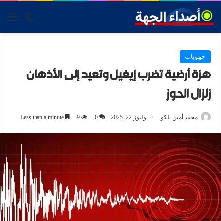
tch skin
nu
جهويات
هزة أرضية تضرب إيغيل وتعيد إلى الأذهان
زلزال الحوز
محمد أمين بلكو
يوليوز 22, 2025
0
9
Less than a minute