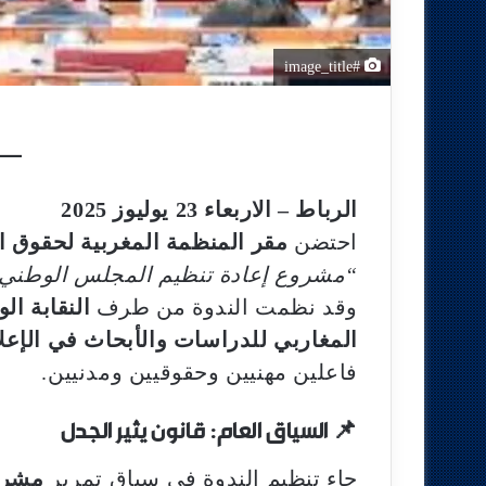
#image_title
الرباط – الاربعاء 23 يوليوز 2025
احتضن
مقر المنظمة المغربية لحقوق ا
“مشروع إعادة تنظيم المجلس الوطني لل
وقد نظمت الندوة من طرف
النقابة ال
المغاربي للدراسات والأبحاث في الإعلا
فاعلين مهنيين وحقوقيين ومدنيين.
📌
السياق العام: قانون يثير الجدل
جاء تنظيم الندوة في سياق تمرير
مشروع 