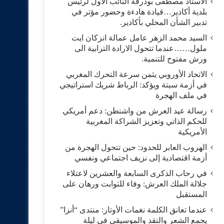
الاستاد مصطفى بودرقة النائب الاول لرئيس
بلدية أكادير…قيادة هادءة وحضور مؤتر في
تدبير الشأن المحلي بأكادير.
السيد محمد الزهر عامل عمالة انزكان ايت
ملول……عندما تتحول الارادة الترابية الى
ورش مفتوح للتنمية.
الاتحاد الأوروبي يثمن سرعة التحرك المغربي
في أزمة سبتة ويؤكد: الرباط شريك استراتيجي
في ملف الهجرة
رسالة عيد العرش من واشنطن: دعم أمريكي
للحكم الذاتي وتعزيز الشراكة المغربية
الأمريكية
​الهروب العابر للحدود: حين تتحول الهجرة من
أزمة اقتصادية إلى نزيف اجتماعي ونفسي
في رحاب الذكرى السابعة والعشرين لاعتلاء
جلالة الملك العرش: وفاء للثوابت ورهان على
المستقبل
​عندما تعانق الكلمة نغمات الأوتار: منتدى “أنزا”
يجمع الشعر والنقد والموسيقى في ليلة