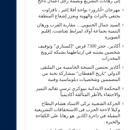
إلى رهانات التشريع وبصمة رجل أعمال ناجح
مهرجان «أناروز» بواحة أفلا إغير ـ تافراوت
يحتفي بالتراث والهوية ويعزز إشعاع المنطقة
السيد جمال الخنبوبي… مقاربة القرب ورهان
التنمية بجماعة أولاد لمرابط تفتاشت، إقليم
الصويرة
أكادير.. حجز 7300 قرص “إكستازي” وتوقيف
شخصين يشتبه في ارتباطهما بشبكة لترويج
المخدرات
أكادير تحتضن النسخة الخامسة من الملتقى
الدولي “تاريخ القفطان” بمشاركة نخبة من
المصممين وشخصيات دبلوماسية وفنية
المحكمة الابتدائية ببيوكرى ترسي تقاليد التميز
والاحتفاء بالأطر المتألقة أكاديمياً
الحركة الشعبية تزكى الاستاد هشام البطاح
وكيلا لاءحة الحزب فى الاستحقاقات التشريعية
المقبلة في داءرة اكادير. هو رهانا على الكفاءة
والخبرة .