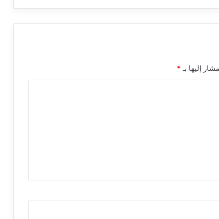
شار إليها بـ
*