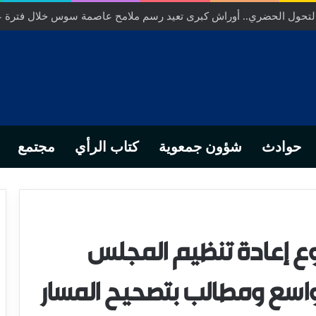
ص… من التدبير المحلي إلى رهانات التشريع وبصمة رجل أعمال ناجح
حوادث
شؤون جمعوية
كتاب الرأي
مجتمع
وع إعادة تنظيم المجلس
اسع ومطالب بتصحيح المسار