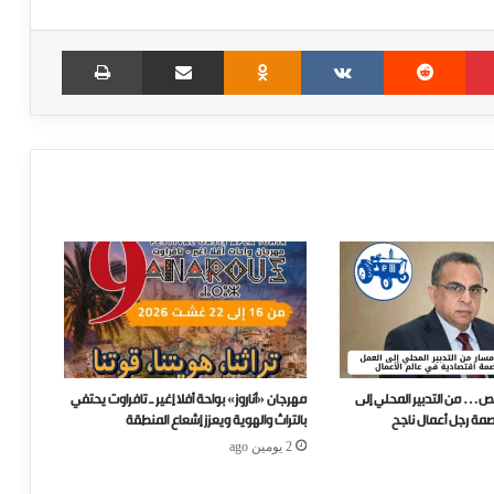
Print
Share via Email
Odnoklassniki
VKontakte
Reddit
Pinterest
ص… من التدبير المحلي إلى
مهرجان «أناروز» بواحة أفلا إغير ـ تافراوت يحتفي
صمة رجل أعمال ناجح
بالتراث والهوية ويعزز إشعاع المنطقة
2 يومين ago