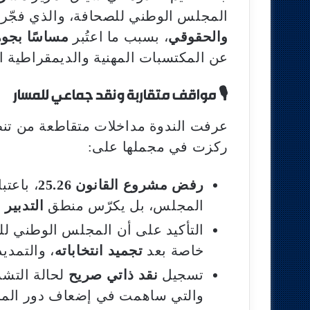
المجلس الوطني للصحافة، والذي فجّر
والحقوقي
، بسبب ما اعتُبر
مساسًا بجوه
عن المكتسبات المهنية والديمقراطية ا
🎙️
مواقف متقاربة ونقد جماعي للمسار
عرفت الندوة مداخلات متقاطعة من تنظ
ركزت في مجملها على:
رفض مشروع القانون 25.26
، باعتب
المجلس، بل يكرّس منطق
التدبير
التأكيد على أن المجلس الوطني ل
خاصة بعد
تجميد انتخاباته
، والتمدي
تسجيل
نقد ذاتي صريح
لحالة التش
والتي ساهمت في إضعاف دور المجل