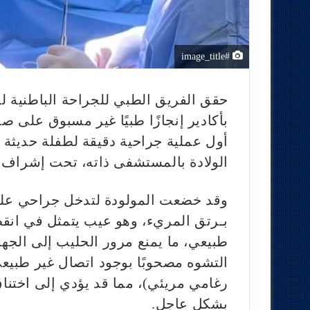
#image_title
حقق الفريق الطبي للجراحة الباطنية 
بأكادير إنجازًا طبيًا غير مسبوق على
أول عملية جراحية دقيقة لطفلة حديثة ا
الولادة بالمستشفى ذاته، تحت إشراف 
وقد خضعت المولودة لتدخل جراحي على
بـرتق المريء، وهو عيب يتمثل في انق
طبيعي، ما يمنع مرور الحليب إلى الجه
التشوه مصحوبًا بوجود اتصال غير طبيعي
رغامي مريئي)، مما قد يؤدي إلى اختناق 
بشكل عاجل.