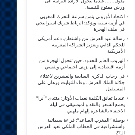
ملول……عندما تتحول الارادة الترابية الى
ورش مفتوح للتنمية.
الاتحاد الأوروبي يثمن سرعة التحرك المغربي
في أزمة سبتة ويؤكد: الرباط شريك استراتيجي
في ملف الهجرة
رسالة عيد العرش من واشنطن: دعم أمريكي
للحكم الذاتي وتعزيز الشراكة المغربية
الأمريكية
​الهروب العابر للحدود: حين تتحول الهجرة من
أزمة اقتصادية إلى نزيف اجتماعي ونفسي
في رحاب الذكرى السابعة والعشرين لاعتلاء
جلالة الملك العرش: وفاء للثوابت ورهان على
المستقبل
​عندما تعانق الكلمة نغمات الأوتار: منتدى “أنزا”
يجمع الشعر والنقد والموسيقى في ليلة
الاحتفاء بالشاعرة إلهام ملهبي
بوصلة “المغرب الصاعد”: قراءة سيمائية
واستشرافية في الخطاب الملكي لعيد العرش
الـ27