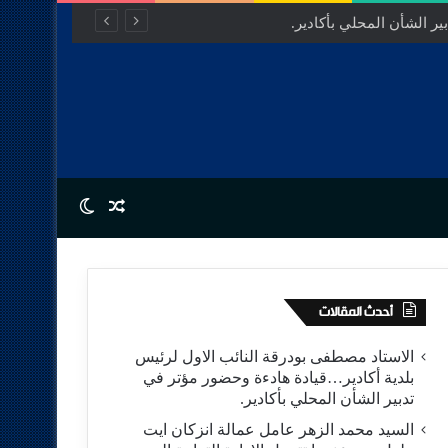
مفتوح للتنمية.
Switch skin
Random Article
أحدث المقالات
الاستاد مصطفى بودرقة النائب الاول لرئيس
بلدية أكادير…قيادة هادءة وحضور مؤتر في
تدبير الشأن المحلي بأكادير.
السيد محمد الزهر عامل عمالة انزكان ايت