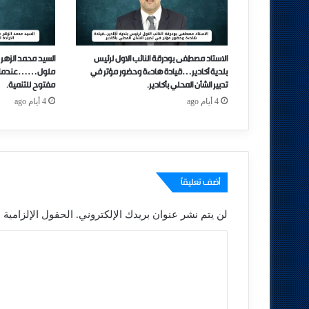
الاستاد مصطفى بودرقة النائب الاول لرئيس
السيد محمد الزهر 
بلدية أكادير…قيادة هادءة وحضور مؤتر في
ملول……عندما تتحو
تدبير الشأن المحلي بأكادير.
مفتوح للتنمية.
4 أيام ago
4 أيام ago
أضف تعليقاً
لن يتم نشر عنوان بريدك الإلكتروني.
الحقول الإلزامية م
ا
ل
ت
ع