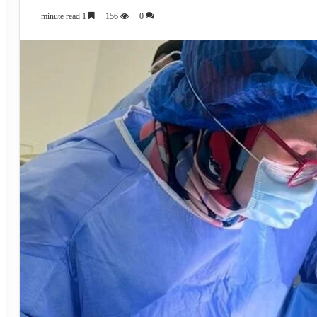
1 minute read
156
0