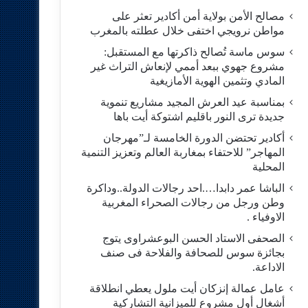
مصالح الأمن بولاية أمن أكادير تعثر على
مواطن نرويجي اختفى خلال عطلته بالمغرب
سوس ماسة تُصالح ذاكرتها مع المستقبل:
مشروع جهوي ببعد أممي لإنعاش التراث غير
المادي وتثمين الهوية الأمازيغية
بمناسبة عيد العرش المجيد مشاريع تنموية
جديدة ترى النور باقليم اشتوكة أيت باها
أكادير تحتضن الدورة الخامسة لـ”مهرجان
المهاجر” للاحتفاء بمغاربة العالم وتعزيز التنمية
المحلية
الباشا عمر دابدا….احد رجالات الدولة..وداكرة
وطن ورجل من رجالات الصحراء المغربية
الاوفياء .
الصحفى الاستاد الحسن البوعشراوى يتوج
بجائزة سوس للصحافة والفلاحة فى صنف
الاداعة.
عامل عمالة إنزكان أيت ملول يعطي انطلاقة
أشغال أول مشروع للميزانية التشاركية