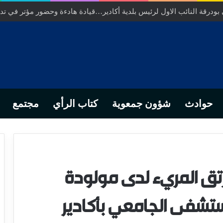
ر عامل عمالة انزكان ايت ملول……عندما تتحول الارادة الترابية الى ورش 
حوادث
شؤون جمعوية
كتاب الرأي
مجتمع
رتق المريء لدى مولودة
مستشفى الجامعي بأكادير