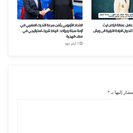
عامل عمالة انزكان ايت
الاتحاد الأوروبي يثمن سرعة التحرك المغربي في
ل الارادة الترابية الى ورش
أزمة سبتة ويؤكد: الرباط شريك استراتيجي في
ملف الهجرة
5 أيام ago
شار إليها بـ
*