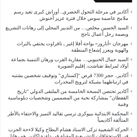
أكادير في مرحلة التحول الحضري.. أوراش كبرى تعيد رسم
ملامح عاصمة سوس خلال فترة عزيز أخنوش
السيد الحسين مخلص… من التدبير المحلي إلى رهانات التشريع
وبصمة رجل أعمال ناجح
مهرجان «أناروز» بواحة أفلا إغير ـ تافراوت يحتفي بالتراث
والهوية ويعزز إشعاع المنطقة
السيد جمال الخنبوبي… مقاربة القرب ورهان التنمية بجماعة
أولاد لمرابط تفتاشت، إقليم الصويرة
أكادير.. حجز 7300 قرص “إكستازي” وتوقيف شخصين يشتبه
في ارتباطهما بشبكة لترويج المخدرات
أكادير تحتضن النسخة الخامسة من الملتقى الدولي “تاريخ
القفطان” بمشاركة نخبة من المصممين وشخصيات دبلوماسية
وفنية
المحكمة الابتدائية ببيوكرى ترسي تقاليد التميز والاحتفاء بالأطر
المتألقة أكاديمياً
الحركة الشعبية تزكى الاستاد هشام البطاح وكيلا لاءحة الحزب
فى الاستحقاقات التشريعية المقبلة في داءرة اكادير. هو رهانا