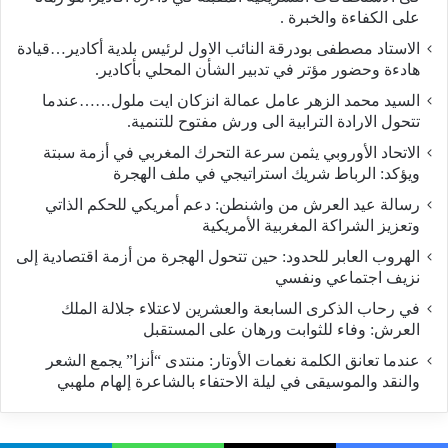
على الكفاءة والخبرة .
الاستاد مصطفى بودرقة النائب الاول لرئيس بلدية أكادير…قيادة
هادءة وحضور مؤتر في تدبير الشأن المحلي بأكادير.
السيد محمد الزهر عامل عمالة انزكان ايت ملول……عندما
تتحول الارادة الترابية الى ورش مفتوح للتنمية.
الاتحاد الأوروبي يثمن سرعة التحرك المغربي في أزمة سبتة
ويؤكد: الرباط شريك استراتيجي في ملف الهجرة
رسالة عيد العرش من واشنطن: دعم أمريكي للحكم الذاتي
وتعزيز الشراكة المغربية الأمريكية
​الهروب العابر للحدود: حين تتحول الهجرة من أزمة اقتصادية إلى
نزيف اجتماعي ونفسي
في رحاب الذكرى السابعة والعشرين لاعتلاء جلالة الملك
العرش: وفاء للثوابت ورهان على المستقبل
​عندما تعانق الكلمة نغمات الأوتار: منتدى “أنزا” يجمع الشعر
والنقد والموسيقى في ليلة الاحتفاء بالشاعرة إلهام ملهبي