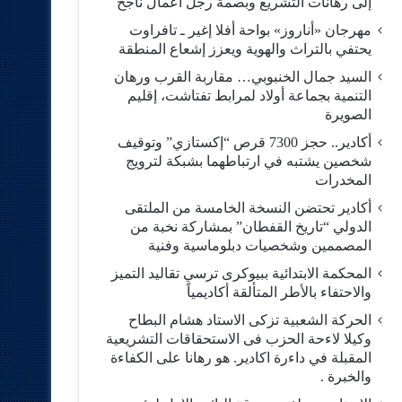
إلى رهانات التشريع وبصمة رجل أعمال ناجح
مهرجان «أناروز» بواحة أفلا إغير ـ تافراوت
يحتفي بالتراث والهوية ويعزز إشعاع المنطقة
السيد جمال الخنبوبي… مقاربة القرب ورهان
التنمية بجماعة أولاد لمرابط تفتاشت، إقليم
الصويرة
أكادير.. حجز 7300 قرص “إكستازي” وتوقيف
شخصين يشتبه في ارتباطهما بشبكة لترويج
المخدرات
أكادير تحتضن النسخة الخامسة من الملتقى
الدولي “تاريخ القفطان” بمشاركة نخبة من
المصممين وشخصيات دبلوماسية وفنية
المحكمة الابتدائية ببيوكرى ترسي تقاليد التميز
والاحتفاء بالأطر المتألقة أكاديمياً
الحركة الشعبية تزكى الاستاد هشام البطاح
وكيلا لاءحة الحزب فى الاستحقاقات التشريعية
المقبلة في داءرة اكادير. هو رهانا على الكفاءة
والخبرة .