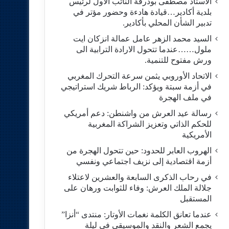
الاستاد مصطفى بودرقة النائب الاول لرئيس
بلدية أكادير…قيادة هادءة وحضور مؤتر في
تدبير الشأن المحلي بأكادير.
السيد محمد الزهر عامل عمالة انزكان ايت
ملول……عندما تتحول الارادة الترابية الى
ورش مفتوح للتنمية.
الاتحاد الأوروبي يثمن سرعة التحرك المغربي
في أزمة سبتة ويؤكد: الرباط شريك استراتيجي
في ملف الهجرة
رسالة عيد العرش من واشنطن: دعم أمريكي
للحكم الذاتي وتعزيز الشراكة المغربية
الأمريكية
​الهروب العابر للحدود: حين تتحول الهجرة من
أزمة اقتصادية إلى نزيف اجتماعي ونفسي
في رحاب الذكرى السابعة والعشرين لاعتلاء
جلالة الملك العرش: وفاء للثوابت ورهان على
المستقبل
​عندما تعانق الكلمة نغمات الأوتار: منتدى “أنزا”
يجمع الشعر والنقد والموسيقى في ليلة