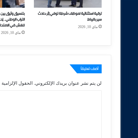
ترقية استثنائية لموظف شرطة توفي إثر حادث
بتنسيق وثيق بين 
سير بالرباط
التراب الوطني.. إ
للغش في الامتحان
ماي 10, 2026
ماي 10, 2026
أضف تعليقاً
لن يتم نشر عنوان بريدك الإلكتروني.
الحقول الإلزامية م
ا
ل
ت
ع
ل