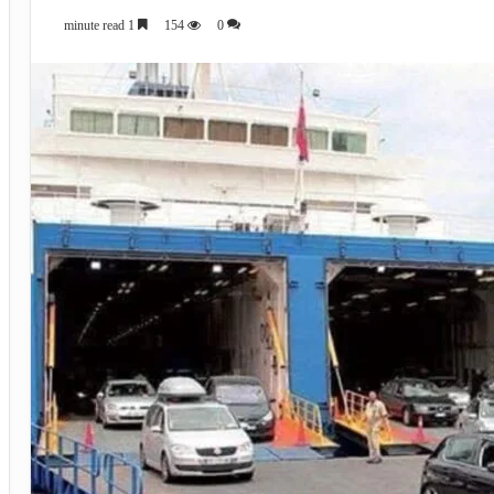
1 minute read
154
0