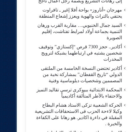
إلى رهانات التشريع وبصمة رجل أعمال ناجح
مهرجان «أناروز» بواحة أفلا إغير ـ تافراوت
يحتفي بالتراث والهوية ويعزز إشعاع المنطقة
السيد جمال الخنبوبي… مقاربة القرب ورهان
التنمية بجماعة أولاد لمرابط تفتاشت، إقليم
الصويرة
أكادير.. حجز 7300 قرص “إكستازي” وتوقيف
شخصين يشتبه في ارتباطهما بشبكة لترويج
المخدرات
أكادير تحتضن النسخة الخامسة من الملتقى
الدولي “تاريخ القفطان” بمشاركة نخبة من
المصممين وشخصيات دبلوماسية وفنية
المحكمة الابتدائية ببيوكرى ترسي تقاليد التميز
والاحتفاء بالأطر المتألقة أكاديمياً
الحركة الشعبية تزكى الاستاد هشام البطاح
وكيلا لاءحة الحزب فى الاستحقاقات التشريعية
المقبلة في داءرة اكادير. هو رهانا على الكفاءة
والخبرة .