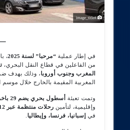
#image_title
في إطار عملية
“مرحبا” لسنة 2025
، ب
من الفاعلين في قطاع النقل البحري،
ت
المغرب وجنوب أوروبا
، وذلك بهدف ضما
المغربية المقيمة بالخارج خلال موسم ا
وتمت تعبئة
أسطول بحري يضم 29 باخرة
وإقليمية، لتأمين
رحلات منتظمة عبر 12 خطا بحريا
في
إسبانيا، فرنسا، وإيطاليا
.