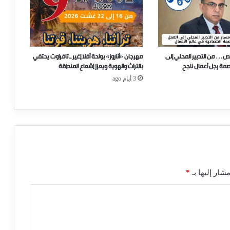
ص… من التدبير المحلي إلى
مهرجان «أناروز» بواحة أفلا إغير ـ تافراوت يحتفي
صمة رجل أعمال ناجح
بالتراث والهوية ويعزز إشعاع المنطقة
3 أيام ago
شار إليها بـ
*