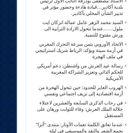
الاستاد مصطفى بودرقة النائب الاول لرئيس
بلدية أكادير…قيادة هادءة وحضور مؤتر في
تدبير الشأن المحلي بأكادير.
السيد محمد الزهر عامل عمالة انزكان ايت
ملول……عندما تتحول الارادة الترابية الى
ورش مفتوح للتنمية.
الاتحاد الأوروبي يثمن سرعة التحرك المغربي
في أزمة سبتة ويؤكد: الرباط شريك استراتيجي
في ملف الهجرة
رسالة عيد العرش من واشنطن: دعم أمريكي
للحكم الذاتي وتعزيز الشراكة المغربية
الأمريكية
​الهروب العابر للحدود: حين تتحول الهجرة من
أزمة اقتصادية إلى نزيف اجتماعي ونفسي
في رحاب الذكرى السابعة والعشرين لاعتلاء
جلالة الملك العرش: وفاء للثوابت ورهان على
المستقبل
​عندما تعانق الكلمة نغمات الأوتار: منتدى “أنزا”
يجمع الشعر والنقد والموسيقى في ليلة