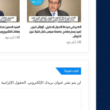
أكادير في مرحلة التحول الحضري.. أوراش كبرى
السيد الحسين مخل
تعيد رسم ملامح عاصمة سوس خلال فترة عزيز
رهانات التشريع وب
أخنوش
3 أيام ago
3 أيام ago
أضف تعليقاً
لن يتم نشر عنوان بريدك الإلكتروني.
الحقول الإلزامية م
ا
ل
ت