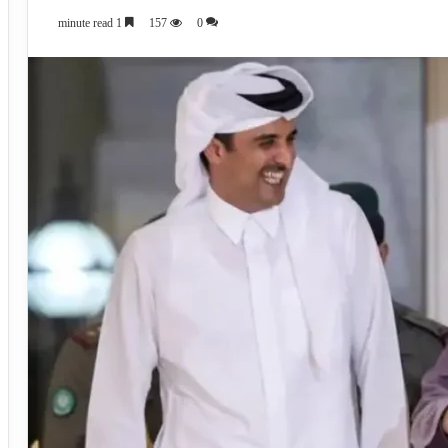
1 minute read
157
0