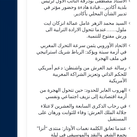
الاستاد مصطفى بودرقة النائب الاول لرئيس
بلدية أكادير…قيادة هادءة وحضور مؤتر في
تدبير الشأن المحلي بأكادير.
السيد محمد الزهر عامل عمالة انزكان ايت
ملول……عندما تتحول الارادة الترابية الى
ورش مفتوح للتنمية.
الاتحاد الأوروبي يثمن سرعة التحرك المغربي
في أزمة سبتة ويؤكد: الرباط شريك استراتيجي
في ملف الهجرة
رسالة عيد العرش من واشنطن: دعم أمريكي
للحكم الذاتي وتعزيز الشراكة المغربية
الأمريكية
​الهروب العابر للحدود: حين تتحول الهجرة من
أزمة اقتصادية إلى نزيف اجتماعي ونفسي
في رحاب الذكرى السابعة والعشرين لاعتلاء
جلالة الملك العرش: وفاء للثوابت ورهان على
المستقبل
​عندما تعانق الكلمة نغمات الأوتار: منتدى “أنزا”
يجمع الشعر والنقد والموسيقى في ليلة