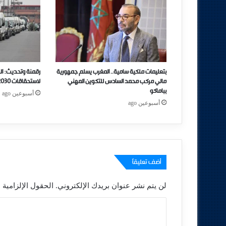
بتعليمات ملكية سامية.. المغرب يسلم جمهورية
رقمنة وتحديث: ال
مالي مركب محمد السادس للتكوين المهني
لاستحقاقات 2030 بمبادرات جديدة
بباماكو
أسبوعين ago
أسبوعين ago
أضف تعليقاً
لن يتم نشر عنوان بريدك الإلكتروني.
الحقول الإلزامية م
ا
ل