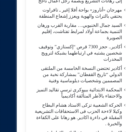
إلى رهانات التشريع وبصمة رجل أعمال ناجح
مهرجان «أناروز» بواحة أفلا إغير ـ تافراوت
يحتفي بالتراث والهوية ويعزز إشعاع المنطقة
السيد جمال الخنبوبي… مقاربة القرب ورهان
التنمية بجماعة أولاد لمرابط تفتاشت، إقليم
الصويرة
أكادير.. حجز 7300 قرص “إكستازي” وتوقيف
شخصين يشتبه في ارتباطهما بشبكة لترويج
المخدرات
أكادير تحتضن النسخة الخامسة من الملتقى
الدولي “تاريخ القفطان” بمشاركة نخبة من
المصممين وشخصيات دبلوماسية وفنية
المحكمة الابتدائية ببيوكرى ترسي تقاليد التميز
والاحتفاء بالأطر المتألقة أكاديمياً
الحركة الشعبية تزكى الاستاد هشام البطاح
وكيلا لاءحة الحزب فى الاستحقاقات التشريعية
المقبلة في داءرة اكادير. هو رهانا على الكفاءة
والخبرة .