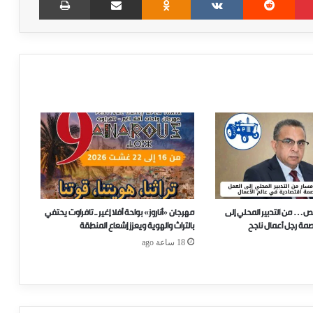
ص… من التدبير المحلي إلى
مهرجان «أناروز» بواحة أفلا إغير ـ تافراوت يحتفي
صمة رجل أعمال ناجح
بالتراث والهوية ويعزز إشعاع المنطقة
18 ساعة ago