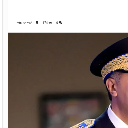
1 minute read
174
0