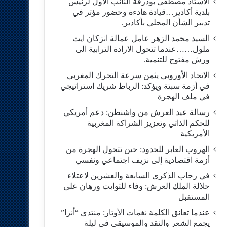
الاستاد مصطفى بودرقة النائب الاول لرئيس
بلدية أكادير…قيادة هادءة وحضور مؤتر في
تدبير الشأن المحلي بأكادير.
السيد محمد الزهر عامل عمالة انزكان ايت
ملول……عندما تتحول الارادة الترابية الى
ورش مفتوح للتنمية.
الاتحاد الأوروبي يثمن سرعة التحرك المغربي
في أزمة سبتة ويؤكد: الرباط شريك استراتيجي
في ملف الهجرة
رسالة عيد العرش من واشنطن: دعم أمريكي
للحكم الذاتي وتعزيز الشراكة المغربية
الأمريكية
​الهروب العابر للحدود: حين تتحول الهجرة من
أزمة اقتصادية إلى نزيف اجتماعي ونفسي
في رحاب الذكرى السابعة والعشرين لاعتلاء
جلالة الملك العرش: وفاء للثوابت ورهان على
المستقبل
​عندما تعانق الكلمة نغمات الأوتار: منتدى “أنزا”
يجمع الشعر والنقد والموسيقى في ليلة