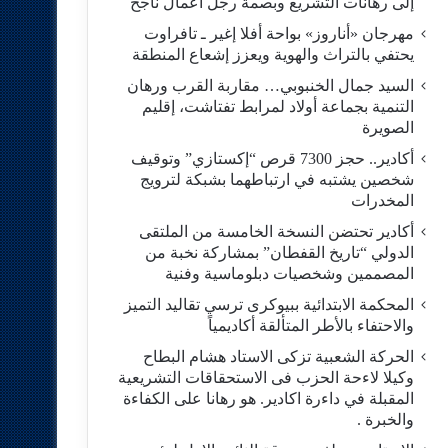
إلى رهانات التشريع وبصمة رجل أعمال ناجح
مهرجان «أناروز» بواحة أفلا إغير ـ تافراوت
يحتفي بالتراث والهوية ويعزز إشعاع المنطقة
السيد جمال الخنبوبي… مقاربة القرب ورهان
التنمية بجماعة أولاد لمرابط تفتاشت، إقليم
الصويرة
أكادير.. حجز 7300 قرص “إكستازي” وتوقيف
شخصين يشتبه في ارتباطهما بشبكة لترويج
المخدرات
أكادير تحتضن النسخة الخامسة من الملتقى
الدولي “تاريخ القفطان” بمشاركة نخبة من
المصممين وشخصيات دبلوماسية وفنية
المحكمة الابتدائية ببيوكرى ترسي تقاليد التميز
والاحتفاء بالأطر المتألقة أكاديمياً
الحركة الشعبية تزكى الاستاد هشام البطاح
وكيلا لاءحة الحزب فى الاستحقاقات التشريعية
المقبلة في داءرة اكادير. هو رهانا على الكفاءة
والخبرة .