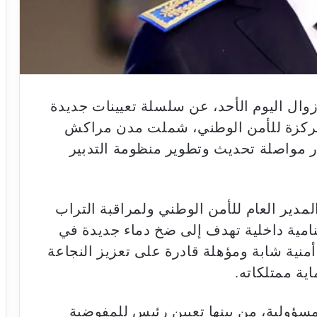
زوال اليوم الأحد، عن سلسلة تعيينات جديدة
مركزة للأمن الوطني، شملت مدن مراكش
ار مواصلة تحديث وتطوير منظومة التدبير
المدير العام للأمن الوطني ولمراقبة التراب
مية داخلية تهدف إلى ضخ دماء جديدة في
أمنية شابة ومؤهلة قادرة على تعزيز النجاعة
ية ممتلكاته.
ت الجديدة 13 منصباً للمسؤولية، من بينها تعيين رئيس للمفوضية