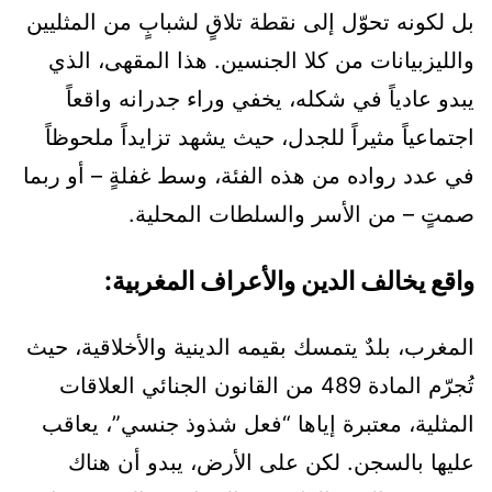
بل لكونه تحوّل إلى نقطة تلاقٍ لشبابٍ من المثليين
والليزبيانات من كلا الجنسين. هذا المقهى، الذي
يبدو عادياً في شكله، يخفي وراء جدرانه واقعاً
اجتماعياً مثيراً للجدل، حيث يشهد تزايداً ملحوظاً
في عدد رواده من هذه الفئة، وسط غفلةٍ – أو ربما
صمتٍ – من الأسر والسلطات المحلية.
واقع يخالف الدين والأعراف المغربية:
المغرب، بلدٌ يتمسك بقيمه الدينية والأخلاقية، حيث
تُجرّم المادة 489 من القانون الجنائي العلاقات
المثلية، معتبرة إياها “فعل شذوذ جنسي”، يعاقب
عليها بالسجن. لكن على الأرض، يبدو أن هناك