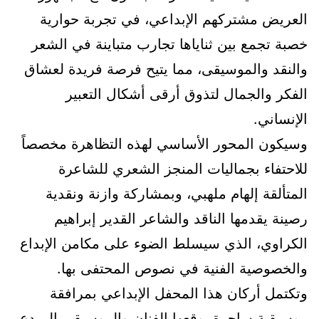
العريض مشتركهم الإبداعي، في تجربة حوارية
خصبة تجمع بين ثناياها تجارب متباينة في الشعر
والنقد والموسيقى، مما يتيح فرصة فريدة لعشاق
الفكر والجمال لتذوق أرقى أشكال التعبير
الإنساني.
​وسيكون المحور الأساسي لهذه التظاهرة مخصصاً
للاحتفاء بجماليات المنجز الشعري للشاعرة
المتألقة إلهام ملهبي، وبمشاركة وازنة ونقدية
رصينة يقدمها الناقد والشاعر القدير إبراهيم
الكراوي، الذي سيسلط الضوء على مكامن الإبداع
والخصوصية الفنية في نصوص المحتفى بها.
وتكتمل أركان هذا المحفل الإبداعي بمرافقة
موسيقية ساحرة يوقعها الفنان والموسيقي المبدع