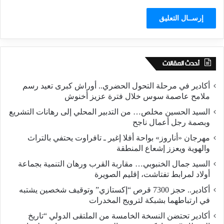
أحدث المقالات
أكادير في مرحلة التحول الحضري.. أوراش كبرى تعيد رسم
ملامح عاصمة سوس خلال فترة عزيز أخنوش
السيد الحسين مخلص… من التدبير المحلي إلى رهانات التشريع
وبصمة رجل أعمال ناجح
مهرجان «أناروز» بواحة أفلا إغير ـ تافراوت يحتفي بالتراث
والهوية ويعزز إشعاع المنطقة
السيد جمال الخنبوبي… مقاربة القرب ورهان التنمية بجماعة
أولاد لمرابط تفتاشت، إقليم الصويرة
أكادير.. حجز 7300 قرص “إكستازي” وتوقيف شخصين يشتبه
في ارتباطهما بشبكة لترويج المخدرات
أكادير تحتضن النسخة الخامسة من الملتقى الدولي “تاريخ