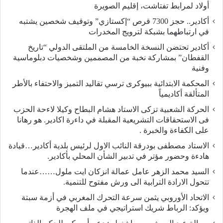
أولاد لمرابط تفتاشت، إقليم الصويرة
أكادير.. حجز 7300 قرص “إكستازي” وتوقيف شخصين يشتبه
في ارتباطهما بشبكة لترويج المخدرات
أكادير تحتضن النسخة الخامسة من الملتقى الدولي “تاريخ
القفطان” بمشاركة نخبة من المصممين وشخصيات دبلوماسية
وفنية
المحكمة الابتدائية ببيوكرى ترسي تقاليد التميز والاحتفاء بالأطر
المتألقة أكاديمياً
الحركة الشعبية تزكى الاستاد هشام البطاح وكيلا لاءحة الحزب
فى الاستحقاقات التشريعية المقبلة في داءرة اكادير. هو رهانا
على الكفاءة والخبرة .
الاستاد مصطفى بودرقة النائب الاول لرئيس بلدية أكادير…قيادة
هادءة وحضور مؤتر في تدبير الشأن المحلي بأكادير.
السيد محمد الزهر عامل عمالة انزكان ايت ملول……عندما
تتحول الارادة الترابية الى ورش مفتوح للتنمية.
الاتحاد الأوروبي يثمن سرعة التحرك المغربي في أزمة سبتة
ويؤكد: الرباط شريك استراتيجي في ملف الهجرة