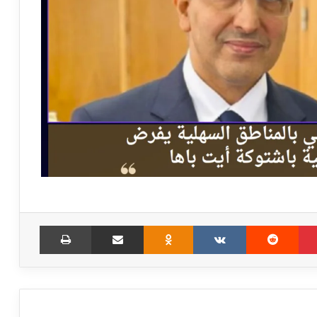
Print
Share via Email
Odnoklassniki
VKontakte
Reddit
Pinterest