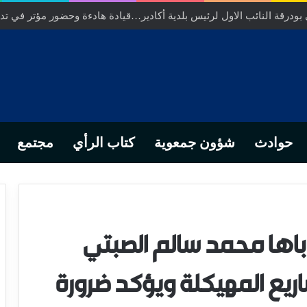
ودرقة النائب الاول لرئيس بلدية أكادير…قيادة هادءة وحضور مؤتر في تدبي
حوادث
شؤون جمعوية
كتاب الرأي
مجتمع
باها محمد سالم الصبتي
ريع المهيكلة ويؤكد ضرورة