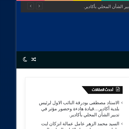
ر الشأن المحلي بأكادير.
Switch skin
Random Article
أحدث المقالات
الاستاد مصطفى بودرقة النائب الاول لرئيس
بلدية أكادير…قيادة هادءة وحضور مؤتر في
تدبير الشأن المحلي بأكادير.
السيد محمد الزهر عامل عمالة انزكان ايت