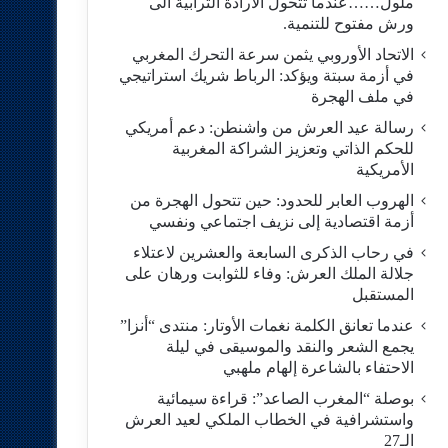
ملول……عندما تتحول الارادة الترابية الى
ورش مفتوح للتنمية.
الاتحاد الأوروبي يثمن سرعة التحرك المغربي
في أزمة سبتة ويؤكد: الرباط شريك استراتيجي
في ملف الهجرة
رسالة عيد العرش من واشنطن: دعم أمريكي
للحكم الذاتي وتعزيز الشراكة المغربية
الأمريكية
​الهروب العابر للحدود: حين تتحول الهجرة من
أزمة اقتصادية إلى نزيف اجتماعي ونفسي
في رحاب الذكرى السابعة والعشرين لاعتلاء
جلالة الملك العرش: وفاء للثوابت ورهان على
المستقبل
​عندما تعانق الكلمة نغمات الأوتار: منتدى “أنزا”
يجمع الشعر والنقد والموسيقى في ليلة
الاحتفاء بالشاعرة إلهام ملهبي
بوصلة “المغرب الصاعد”: قراءة سيمائية
واستشرافية في الخطاب الملكي لعيد العرش
الـ27