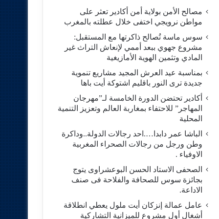
مصالح الأمن بولاية أمن أكادير تعثر على
مواطن نرويجي اختفى خلال عطلته بالمغرب
سوس ماسة تُصالح ذاكرتها مع المستقبل:
مشروع جهوي ببعد أممي لإنعاش التراث غير
المادي وتثمين الهوية الأمازيغية
بمناسبة عيد العرش المجيد مشاريع تنموية
جديدة ترى النور باقليم اشتوكة أيت باها
أكادير تحتضن الدورة الخامسة لـ”مهرجان
المهاجر” للاحتفاء بمغاربة العالم وتعزيز التنمية
المحلية
الباشا عمر دابدا….احد رجالات الدولة..وداكرة
وطن ورجل من رجالات الصحراء المغربية
الاوفياء .
الصحفى الاستاد الحسن البوعشراوى يتوج
بجائزة سوس للصحافة والفلاحة فى صنف
الاداعة.
عامل عمالة إنزكان أيت ملول يعطي انطلاقة
أشغال أول مشروع للميزانية التشاركية