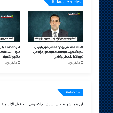
Related Articles
الاستاد مصطفى بودرقة النائب الاول لرئيس
السيد محمد الزهر 
بلدية أكادير…قيادة هادءة وحضور مؤتر في
ملول……عندما تتحو
تدبير الشأن المحلي بأكادير.
مفتوح للتنمية.
3 أيام ago
3 أيام ago
أضف تعليقاً
لن يتم نشر عنوان بريدك الإلكتروني.
الحقول الإلزامية م