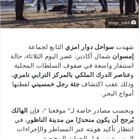
#image_title
شهدت
سواحل دوار امزي
التابع لجماعة
إمسوان
شمال أكادير، عصر اليوم الثلاثاء، حالة
استنفار واسعة في صفوف السلطات المحلية
و
عناصر الدرك الملكي بالمركز الترابي تامري
،
وذلك عقب اكتشاف
جثة رجل خمسيني
لفظتها
أمواج البحر.
وبحسب مصادر خاصة لـ” موقعنا “، فإن
الهالك
يُرجح أن يكون منحدرًا من مدينة الناظور
، في
انتظار تأكيد هويته عبر المساطر والإجراءات
الرسمية من قبل الجهات المختصة.