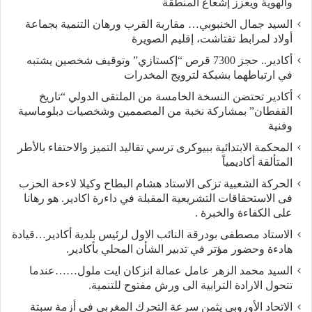
والهوية ويعزز إشعاع المنطقة
السيد جمال الخنبوبي… مقاربة القرب ورهان التنمية بجماعة
أولاد لمرابط تفتاشت، إقليم الصويرة
أكادير.. حجز 7300 قرص “إكستازي” وتوقيف شخصين يشتبه
في ارتباطهما بشبكة لترويج المخدرات
أكادير تحتضن النسخة الخامسة من الملتقى الدولي “تاريخ
القفطان” بمشاركة نخبة من المصممين وشخصيات دبلوماسية
وفنية
المحكمة الابتدائية ببيوكرى ترسي تقاليد التميز والاحتفاء بالأطر
المتألقة أكاديمياً
الحركة الشعبية تزكى الاستاد هشام البطاح وكيلا لاءحة الحزب
فى الاستحقاقات التشريعية المقبلة في داءرة اكادير. هو رهانا
على الكفاءة والخبرة .
الاستاد مصطفى بودرقة النائب الاول لرئيس بلدية أكادير…قيادة
هادءة وحضور مؤتر في تدبير الشأن المحلي بأكادير.
السيد محمد الزهر عامل عمالة انزكان ايت ملول……عندما
تتحول الارادة الترابية الى ورش مفتوح للتنمية.
الاتحاد الأوروبي يثمن سرعة التحرك المغربي في أزمة سبتة