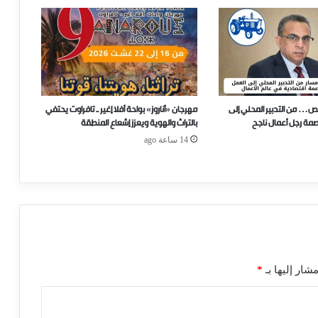
ص… من التدبير المحلي إلى
مهرجان «أناروز» بواحة أفلا إغير ـ تافراوت يحتفي
صمة رجل أعمال ناجح
بالتراث والهوية ويعزز إشعاع المنطقة
14 ساعة ago
شار إليها بـ
*