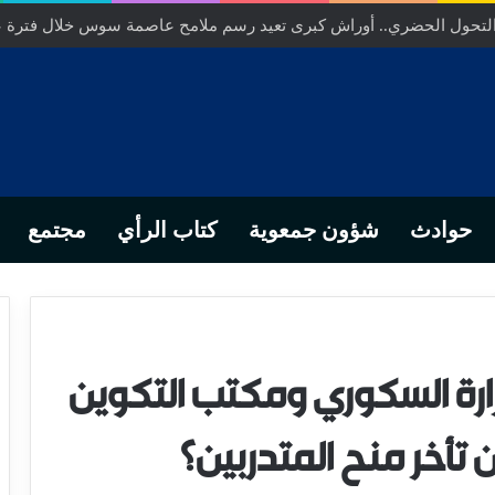
ص… من التدبير المحلي إلى رهانات التشريع وبصمة رجل أعمال ناجح
حوادث
شؤون جمعوية
كتاب الرأي
مجتمع
ارة السكوري ومكتب التكوين
تأخر منح المتدربين؟