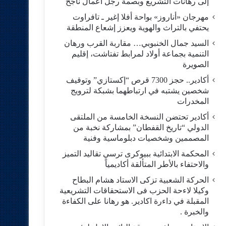
إلى رهانات التشريع وبصمة رجل أعمال ناجح
مهرجان «أناروز» بواحة أفلا إغير ـ تافراوت
يحتفي بالتراث والهوية ويعزز إشعاع المنطقة
السيد جمال الخنبوبي… مقاربة القرب ورهان
التنمية بجماعة أولاد لمرابط تفتاشت، إقليم
الصويرة
أكادير.. حجز 7300 قرص “إكستازي” وتوقيف
شخصين يشتبه في ارتباطهما بشبكة لترويج
المخدرات
أكادير تحتضن النسخة الخامسة من الملتقى
الدولي “تاريخ القفطان” بمشاركة نخبة من
المصممين وشخصيات دبلوماسية وفنية
المحكمة الابتدائية ببيوكرى ترسي تقاليد التميز
والاحتفاء بالأطر المتألقة أكاديمياً
الحركة الشعبية تزكى الاستاد هشام البطاح
وكيلا لاءحة الحزب فى الاستحقاقات التشريعية
المقبلة في داءرة اكادير. هو رهانا على الكفاءة
والخبرة .