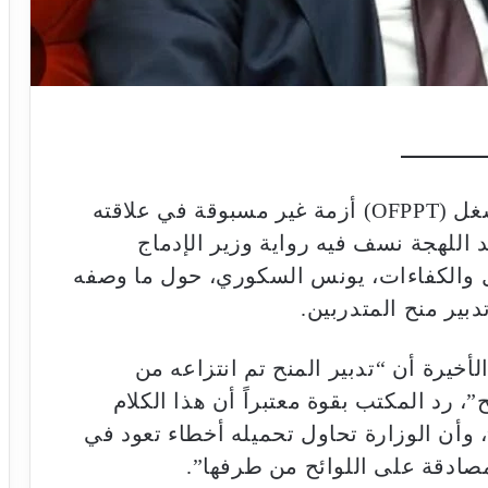
فجر مكتب التكوين المهني وإنعاش الشغل (OFPPT) أزمة غير مسبوقة في علاقته
يد اللهجة نسف فيه رواية وزير الإدماج
ل والكفاءات، يونس السكوري، حول ما وصفه
دبير منح المتدربين.
الأخيرة أن “تدبير المنح تم انتزاعه من
 رد المكتب بقوة معتبراً أن هذا الكلام
، وأن الوزارة تحاول تحميله أخطاء تعود في
لمصادقة على اللوائح من طرفها”.