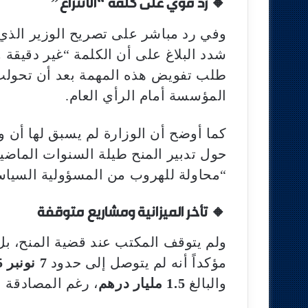
🔸 رد قوي على كلمة “الانتزاع”
وفي رد مباشر على تصريح الوزير الذي 
شدد البلاغ على أن الكلمة “غير دقيقة 
طلب تفويض هذه المهمة بعد أن تحولت 
المؤسسة أمام الرأي العام.
كما أوضح أن الوزارة لم يسبق لها أن 
حول تدبير المنح طيلة السنوات الماضي
“محاولة للهروب من المسؤولية السياسي
🔸 تأخر الميزانية ومشاريع متوقفة
ولم يتوقف المكتب عند قضية المنح، بل ف
مؤكداً أنه لم يتوصل إلى حدود
7 نونبر 2025
والبالغ
1.5 مليار درهم
، رغم المصادقة ع