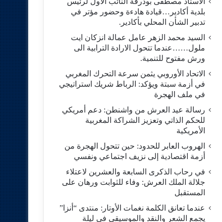
الاستاد مصطفى بودرقة النائب الاول لرئيس
بلدية أكادير…قيادة هادءة وحضور مؤتر في
تدبير الشأن المحلي بأكادير.
السيد محمد الزهر عامل عمالة انزكان ايت
ملول……عندما تتحول الارادة الترابية الى
ورش مفتوح للتنمية.
الاتحاد الأوروبي يثمن سرعة التحرك المغربي
في أزمة سبتة ويؤكد: الرباط شريك استراتيجي
في ملف الهجرة
رسالة عيد العرش من واشنطن: دعم أمريكي
للحكم الذاتي وتعزيز الشراكة المغربية
الأمريكية
​الهروب العابر للحدود: حين تتحول الهجرة من
أزمة اقتصادية إلى نزيف اجتماعي ونفسي
في رحاب الذكرى السابعة والعشرين لاعتلاء
جلالة الملك العرش: وفاء للثوابت ورهان على
المستقبل
​عندما تعانق الكلمة نغمات الأوتار: منتدى “أنزا”
يجمع الشعر والنقد والموسيقى في ليلة