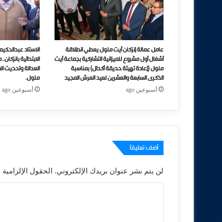
عامل عمالة إنزكان أيت ملول يعطي انطلاقة
الاستاد عبدالحكيم
أشغال أول مشروع للميزانية التشاركية بجماعة أيت
الابتدائية بانزكان
ملول (إعادة تهيئة حديقة أكدال) بمناسبة
العدالة وتحديت الاد
الذكرى السابعة والعشرين لعيد العرش المجيد
ملول.
أسبوعين ago
أسبوعين ago
أضف تعليقاً
لن يتم نشر عنوان بريدك الإلكتروني.
الحقول الإلزامية م
ا
ل
ت