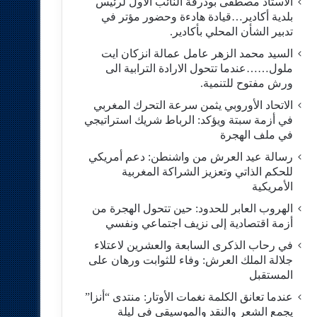
الاستاد مصطفى بودرقة النائب الاول لرئيس
بلدية أكادير…قيادة هادءة وحضور مؤتر في
تدبير الشأن المحلي بأكادير.
السيد محمد الزهر عامل عمالة انزكان ايت
ملول……عندما تتحول الارادة الترابية الى
ورش مفتوح للتنمية.
الاتحاد الأوروبي يثمن سرعة التحرك المغربي
في أزمة سبتة ويؤكد: الرباط شريك استراتيجي
في ملف الهجرة
رسالة عيد العرش من واشنطن: دعم أمريكي
للحكم الذاتي وتعزيز الشراكة المغربية
الأمريكية
​الهروب العابر للحدود: حين تتحول الهجرة من
أزمة اقتصادية إلى نزيف اجتماعي ونفسي
في رحاب الذكرى السابعة والعشرين لاعتلاء
جلالة الملك العرش: وفاء للثوابت ورهان على
المستقبل
​عندما تعانق الكلمة نغمات الأوتار: منتدى “أنزا”
يجمع الشعر والنقد والموسيقى في ليلة