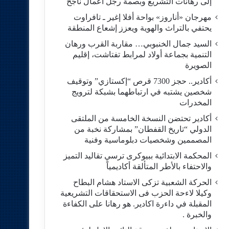
إلى رهانات التشريع وبصمة رجل أعمال ناجح
مهرجان «أناروز» بواحة أفلا إغير ـ تافراوت
يحتفي بالتراث والهوية ويعزز إشعاع المنطقة
السيد جمال الخنبوبي… مقاربة القرب ورهان
التنمية بجماعة أولاد لمرابط تفتاشت، إقليم
الصويرة
أكادير.. حجز 7300 قرص “إكستازي” وتوقيف
شخصين يشتبه في ارتباطهما بشبكة لترويج
المخدرات
أكادير تحتضن النسخة الخامسة من الملتقى
الدولي “تاريخ القفطان” بمشاركة نخبة من
المصممين وشخصيات دبلوماسية وفنية
المحكمة الابتدائية ببيوكرى ترسي تقاليد التميز
والاحتفاء بالأطر المتألقة أكاديمياً
الحركة الشعبية تزكى الاستاد هشام البطاح
وكيلا لاءحة الحزب فى الاستحقاقات التشريعية
المقبلة في داءرة اكادير. هو رهانا على الكفاءة
والخبرة .