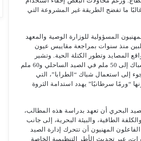
قطاع. ورغم محاولات البعض إخفاء استخدام
البًا ما تفضح الطريقة غير المشروعة التي
هنيون المسؤولية للوزارة الوصية والمعهد
بين منذ سنوات بمراجعة مقاييس عيون
قع المصايد وتطور الكتلة الحية. وتشير
المقترحات إلى تقليص قياس عيون الشباك إلى 50 ملم في الصيد الساحلي و60 ملم
وء إلى استعمال شباك “الطرابا”، التي
 “ورمًا سرطانيًا” يهدد استدامة الثروة
يد البحري أن تعهد بدراسة هذه المطالب،
كلفة الطاقية، والبيئة البحرية، إلى جانب
ل الفاعلون المهنيون أن تتحرك إدارة الصيد
ات، عبر تحديث الأطر التنظيمية الخاصة