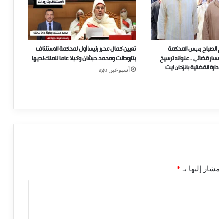
 الصباح رءيس المحكمة
تعيين كمال محرر رئيسا أول لمحكمة الاستئناف
..مسار قضائي ..عنوانه ترسيخ
بتارودانت ومحمد حبشان وكيلا عاما للملك لديها
ارة القضائية بانزكان ايت
أسبوعين ago
شار إليها بـ
*