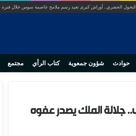
ص… من التدبير المحلي إلى رهانات التشريع وبصمة رجل أعمال ناجح
حوادث
شؤون جمعوية
كتاب الرأي
مجتمع
. جلالة الملك يصدر عفوه