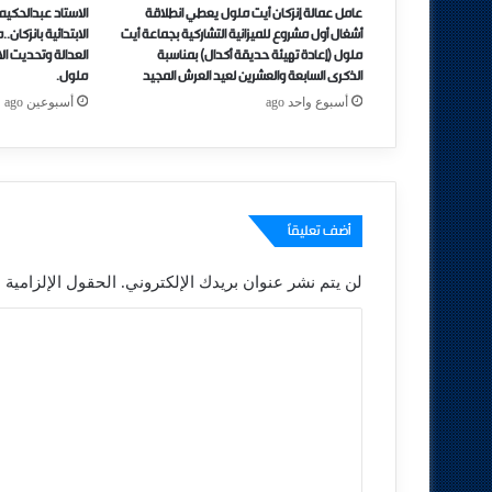
عامل عمالة إنزكان أيت ملول يعطي انطلاقة
الاستاد عبدالحكيم
أشغال أول مشروع للميزانية التشاركية بجماعة أيت
الابتدائية بانزكان
ملول (إعادة تهيئة حديقة أكدال) بمناسبة
العدالة وتحديت الاد
الذكرى السابعة والعشرين لعيد العرش المجيد
ملول.
أسبوع واحد ago
أسبوعين ago
أضف تعليقاً
لن يتم نشر عنوان بريدك الإلكتروني.
الحقول الإلزامية م
ا
ل
ت
ع
ل
ي