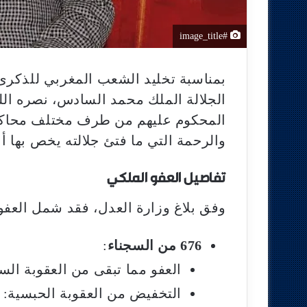
#image_title
بمناسبة تخليد الشعب المغربي للذكرى
الجلالة الملك محمد السادس، نصره ال
المحكوم عليهم من طرف مختلف محاكم ال
والرحمة التي ما فتئ جلالته يخص بها أب
تفاصيل العفو الملكي
وفق بلاغ وزارة العدل، فقد شمل العفو
676 من السجناء
:
العفو مما تبقى من العقوبة السجنية: 
التخفيض من العقوبة الحبسية: 667 نزيلاً