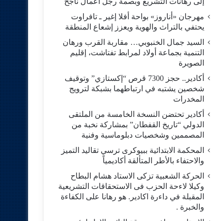
إلى رهانات التشريع وبصمة رجل أعمال ناجح
مهرجان «أناروز» بواحة أفلا إغير ـ تافراوت
يحتفي بالتراث والهوية ويعزز إشعاع المنطقة
السيد جمال الخنبوبي… مقاربة القرب ورهان
التنمية بجماعة أولاد لمرابط تفتاشت، إقليم
الصويرة
أكادير.. حجز 7300 قرص “إكستازي” وتوقيف
شخصين يشتبه في ارتباطهما بشبكة لترويج
المخدرات
أكادير تحتضن النسخة الخامسة من الملتقى
الدولي “تاريخ القفطان” بمشاركة نخبة من
المصممين وشخصيات دبلوماسية وفنية
المحكمة الابتدائية ببيوكرى ترسي تقاليد التميز
والاحتفاء بالأطر المتألقة أكاديمياً
الحركة الشعبية تزكى الاستاد هشام البطاح
وكيلا لاءحة الحزب فى الاستحقاقات التشريعية
المقبلة في داءرة اكادير. هو رهانا على الكفاءة
والخبرة .