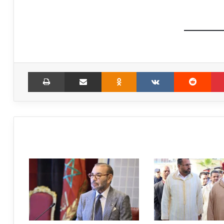
Print
Share via Email
Odnoklassniki
VKontakte
Reddit
Pinterest