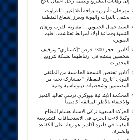
إلى رهانات التشريع وبصمة رجل أعمال ناجح
مهرجان «أناروز» بواحة أفلا إغير ـ تافراوت
يحتفي بالتراث والهوية ويعزز إشعاع المنطقة
السيد جمال الخنبوبي… مقاربة القرب ورهان
التنمية بجماعة أولاد لمرابط تفتاشت، إقليم
الصويرة
أكادير.. حجز 7300 قرص “إكستازي” وتوقيف
شخصين يشتبه في ارتباطهما بشبكة لترويج
المخدرات
أكادير تحتضن النسخة الخامسة من الملتقى
الدولي “تاريخ القفطان” بمشاركة نخبة من
المصممين وشخصيات دبلوماسية وفنية
المحكمة الابتدائية ببيوكرى ترسي تقاليد التميز
والاحتفاء بالأطر المتألقة أكاديمياً
الحركة الشعبية تزكى الاستاد هشام البطاح
وكيلا لاءحة الحزب فى الاستحقاقات التشريعية
المقبلة في داءرة اكادير. هو رهانا على الكفاءة
والخبرة .