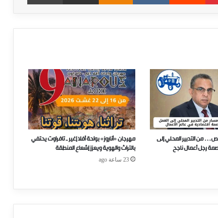
ص… من التدبير المحلي إلى
مهرجان «أناروز» بواحة أفلا إغير ـ تافراوت يحتفي
صمة رجل أعمال ناجح
بالتراث والهوية ويعزز إشعاع المنطقة
23 ساعة ago