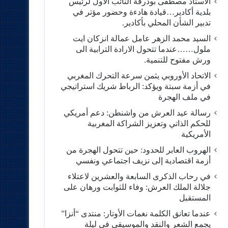
الاستاد مصطفى بودرقة النائب الاول لرئيس
بلدية أكادير…قيادة هادءة وحضور مؤتر في
تدبير الشأن المحلي بأكادير.
السيد محمد الزهر عامل عمالة انزكان ايت
ملول……عندما تتحول الارادة الترابية الى
ورش مفتوح للتنمية.
الاتحاد الأوروبي يثمن سرعة التحرك المغربي
في أزمة سبتة ويؤكد: الرباط شريك استراتيجي
في ملف الهجرة
رسالة عيد العرش من واشنطن: دعم أمريكي
للحكم الذاتي وتعزيز الشراكة المغربية
الأمريكية
​الهروب العابر للحدود: حين تتحول الهجرة من
أزمة اقتصادية إلى نزيف اجتماعي ونفسي
في رحاب الذكرى السابعة والعشرين لاعتلاء
جلالة الملك العرش: وفاء للثوابت ورهان على
المستقبل
​عندما تعانق الكلمة نغمات الأوتار: منتدى “أنزا”
يجمع الشعر والنقد والموسيقى في ليلة