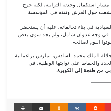
ار استكمال وحدته الترابية، لكنه خرج
 الشعب حول العرش وثقته في المؤسسة
سيادية في بناء تحالفاته، عليه أن يستحضر
ًا في وجه عدوان شامل، ولم يجد سوى بعض
توا اليوم لصالحه.
ة جلالة الملك محمد السادس، تمارس براغماتية
الجدد والحفاظ على ثوابتها الوطنية، في
بي من طنجة إلى الكويرة
.
Print
Share via Email
Odnoklassniki
VKontakte
Reddit
Pinterest