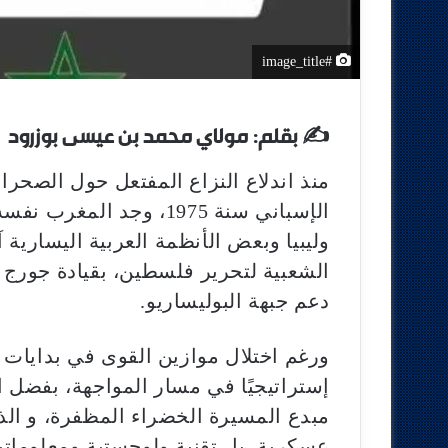
#image_title
✍️ بقلم: مولاي محمد بن عيسى بوزرود
منذ اندلاع النزاع المفتعل حول الصحرا
الإسباني سنة 1975، وجد 
وليبيا وبعض الأنظمة العربية اليسارية آ
الشعبية لتحرير فلسطين، بقيادة جورج ح
دعم جبهة البوليساريو.
ورغم اختلال موازين القوى في بدايات 
إستراتيجيًا في مسار المواجهة، بفضل ال
مبدع المسيرة الخضراء المظفرة، و ال
عسكرية، بل تقنية ولوجستية ومعلوماتي