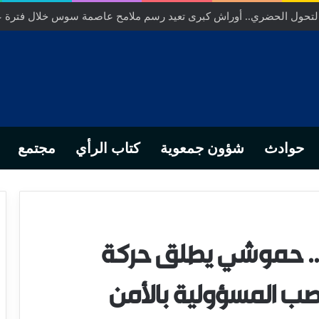
ص… من التدبير المحلي إلى رهانات التشريع وبصمة رجل أعمال ناجح
حوادث
شؤون جمعوية
كتاب الرأي
مجتمع
. حموشي يطلق حركة
اصب المسؤولية بالأمن