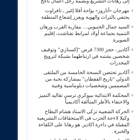
إلى رهانات التشريع وبصمة رجل أعمال ناجح
مهرجان «أناروز» بواحة أفلا إغير ـ تافراوت
يحتفي بالتراث والهوية ويعزز إشعاع المنطقة
السيد جمال الخنبوبي… مقاربة القرب ورهان
التنمية بجماعة أولاد لمرابط تفتاشت، إقليم
الصويرة
أكادير.. حجز 7300 قرص “إكستازي” وتوقيف
شخصين يشتبه في ارتباطهما بشبكة لترويج
المخدرات
أكادير تحتضن النسخة الخامسة من الملتقى
الدولي “تاريخ القفطان” بمشاركة نخبة من
المصممين وشخصيات دبلوماسية وفنية
المحكمة الابتدائية ببيوكرى ترسي تقاليد التميز
والاحتفاء بالأطر المتألقة أكاديمياً
الحركة الشعبية تزكى الاستاد هشام البطاح
وكيلا لاءحة الحزب فى الاستحقاقات التشريعية
المقبلة في داءرة اكادير. هو رهانا على الكفاءة
والخبرة .