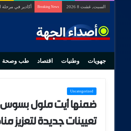
السبت, غشت 8 2026
السيد الحسين مخل
Breaking News
جهويات
وطنيات
اقتصاد
طب وصحة
Uncategorized
ضمنها أيت ملول بسوس.
تعيينات جديدة لتعزيز من