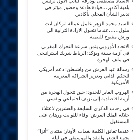
الاستاد مصطفى بودرقة النائب الاول لرئيس
بلدية أكادير…قيادة هادءة وحضور مؤتر في
تدبير الشأن المحلي بأكادير.
السيد محمد الزهر عامل عمالة انزكان ايت
ملول……عندما تتحول الارادة الترابية الى
ورش مفتوح للتنمية.
الاتحاد الأوروبي يثمن سرعة التحرك المغربي
في أزمة سبتة ويؤكد: الرباط شريك استراتيجي
في ملف الهجرة
رسالة عيد العرش من واشنطن: دعم أمريكي
للحكم الذاتي وتعزيز الشراكة المغربية
الأمريكية
​الهروب العابر للحدود: حين تتحول الهجرة من
أزمة اقتصادية إلى نزيف اجتماعي ونفسي
في رحاب الذكرى السابعة والعشرين لاعتلاء
جلالة الملك العرش: وفاء للثوابت ورهان على
المستقبل
​عندما تعانق الكلمة نغمات الأوتار: منتدى “أنزا”
يجمع الشعر والنقد والموسيقى في ليلة