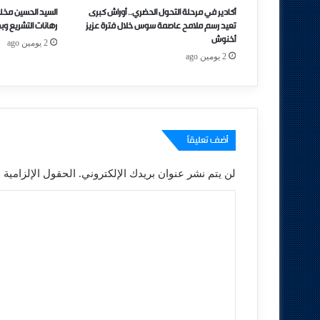
أكادير في مرحلة التحول الحضري.. أوراش كبرى
السيد الحسين مخل
تعيد رسم ملامح عاصمة سوس خلال فترة عزيز
رهانات التشريع وب
أخنوش
2 يومين ago
2 يومين ago
أضف تعليقاً
لن يتم نشر عنوان بريدك الإلكتروني.
الحقول الإلزامية م
ا
ل
ت
ع
ل
ي