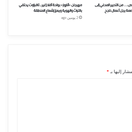
ص… من التدبير المحلي إلى
مهرجان «أناروز» بواحة أفلا إغير ـ تافراوت يحتفي
صمة رجل أعمال ناجح
بالتراث والهوية ويعزز إشعاع المنطقة
2 يومين ago
شار إليها بـ
*