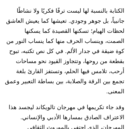
الكتابة بالنسبة لها ليست ترفًا فكريًا ولا نشاطًا
جانبياً، بل جوهر وجودي. تعيشها كما يعيش العاشق
لحظات الهيام؛ تسكنها القصيدة كما يسكنها
الصمت، وينساب الحرف منها كما ينساب النور من
كوة ضيقة في جدار الألم. في كل نص تكتبه، تبوح
بقطعة من روحها، وتتجاوز القيود نحو مساحات
أرحب، تلامس فيها الحلم، وتستفز القارئ بلغة
تجمع بين الرقة والصلابة، بين بساطة التعبير وعمق
المعنى.
وقد جاء تكريمها في مهرجان تالويكاند ليجسد هذا
الاعتراف الصادق بمسارها الأدبي والإنساني.
المهرجان، الذي احتفى بالموروث الثقافي