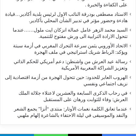
على الكفاءة والخبرة .
الاستاد مصطفى بودرقة النائب الاول لرئيس بلدية أكادير…قيادة
هادءة وحضور مؤتر في تدبير الشأن المحلي بأكادير.
السيد محمد الزهر عامل عمالة انزكان ايت ملول……عندما
تتحول الارادة الترابية الى ورش مفتوح للتنمية.
الاتحاد الأوروبي يثمن سرعة التحرك المغربي في أزمة سبتة
ويؤكد: الرباط شريك استراتيجي في ملف الهجرة
رسالة عيد العرش من واشنطن: دعم أمريكي للحكم الذاتي
وتعزيز الشراكة المغربية الأمريكية
​الهروب العابر للحدود: حين تتحول الهجرة من أزمة اقتصادية إلى
نزيف اجتماعي ونفسي
في رحاب الذكرى السابعة والعشرين لاعتلاء جلالة الملك
العرش: وفاء للثوابت ورهان على المستقبل
​عندما تعانق الكلمة نغمات الأوتار: منتدى “أنزا” يجمع الشعر
والنقد والموسيقى في ليلة الاحتفاء بالشاعرة إلهام ملهبي