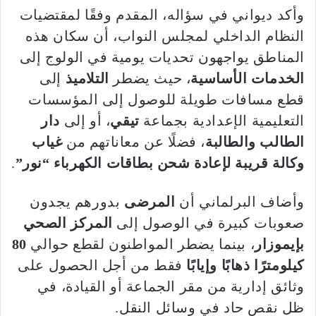
وأكد ديواني في سؤاله، المقدم وفقًا لمقتضيات
النظام الداخلي لمجلس النواب، أن سكان هذه
المناطق يواجهون تحديات يومية في الولوج إلى
الخدمات الأساسية
، حيث يضطر
التلاميذ
إلى
قطع مسافات طويلة للوصول إلى المؤسسات
التعليمية الإعدادية بجماعة
تيقي
، أو إلى
دار
الطالب والطالبة
، فضلًا عن معاناتهم من
غياب
وكالة قريبة لإعادة شحن بطاقات الكهرباء “نور”
.
وأضاف البرلماني أن
المرضى
بدورهم يجدون
صعوبات كبيرة في الوصول إلى
المركز الصحي
بإيموزار
، بينما يضطر المواطنون لقطع حوالي
80
كيلومترًا ذهابًا وإيابًا
فقط من أجل الحصول على
وثائق إدارية من مقر الجماعة أو القيادة، في
ظل نقص حاد في وسائل النقل.