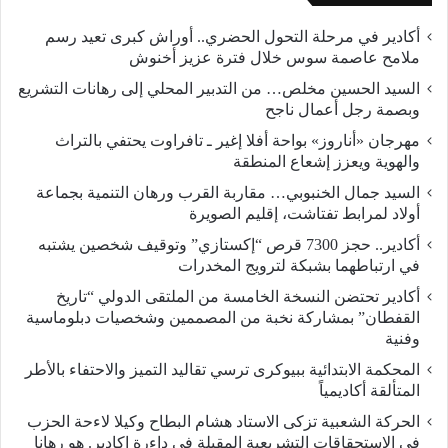
أكادير في مرحلة التحول الحضري.. أوراش كبرى تعيد رسم
ملامح عاصمة سوس خلال فترة عزيز أخنوش
السيد الحسين مخلص… من التدبير المحلي إلى رهانات التشريع
وبصمة رجل أعمال ناجح
مهرجان «أناروز» بواحة أفلا إغير ـ تافراوت يحتفي بالتراث
والهوية ويعزز إشعاع المنطقة
السيد جمال الخنبوبي… مقاربة القرب ورهان التنمية بجماعة
أولاد لمرابط تفتاشت، إقليم الصويرة
أكادير.. حجز 7300 قرص “إكستازي” وتوقيف شخصين يشتبه
في ارتباطهما بشبكة لترويج المخدرات
أكادير تحتضن النسخة الخامسة من الملتقى الدولي “تاريخ
القفطان” بمشاركة نخبة من المصممين وشخصيات دبلوماسية
وفنية
المحكمة الابتدائية ببيوكرى ترسي تقاليد التميز والاحتفاء بالأطر
المتألقة أكاديمياً
الحركة الشعبية تزكى الاستاد هشام البطاح وكيلا لاءحة الحزب
فى الاستحقاقات التشريعية المقبلة في داءرة اكادير. هو رهانا