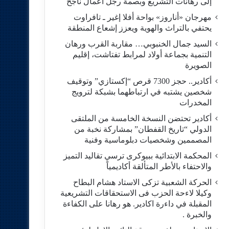
إلى رهانات التشريع وبصمة رجل أعمال ناجح
مهرجان «أناروز» بواحة أفلا إغير ـ تافراوت
يحتفي بالتراث والهوية ويعزز إشعاع المنطقة
السيد جمال الخنبوبي… مقاربة القرب ورهان
التنمية بجماعة أولاد لمرابط تفتاشت، إقليم
الصويرة
أكادير.. حجز 7300 قرص “إكستازي” وتوقيف
شخصين يشتبه في ارتباطهما بشبكة لترويج
المخدرات
أكادير تحتضن النسخة الخامسة من الملتقى
الدولي “تاريخ القفطان” بمشاركة نخبة من
المصممين وشخصيات دبلوماسية وفنية
المحكمة الابتدائية ببيوكرى ترسي تقاليد التميز
والاحتفاء بالأطر المتألقة أكاديمياً
الحركة الشعبية تزكى الاستاد هشام البطاح
وكيلا لاءحة الحزب فى الاستحقاقات التشريعية
المقبلة في داءرة اكادير. هو رهانا على الكفاءة
والخبرة .