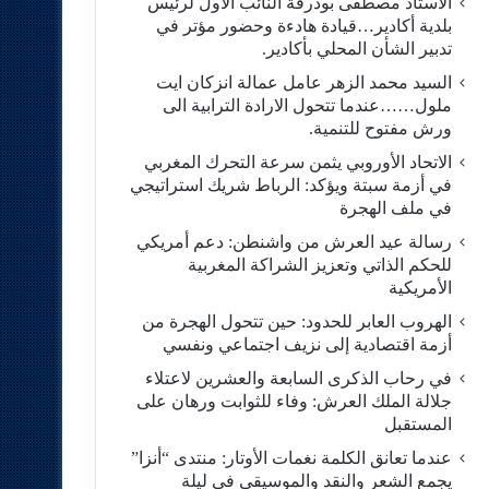
الاستاد مصطفى بودرقة النائب الاول لرئيس
بلدية أكادير…قيادة هادءة وحضور مؤتر في
تدبير الشأن المحلي بأكادير.
السيد محمد الزهر عامل عمالة انزكان ايت
ملول……عندما تتحول الارادة الترابية الى
ورش مفتوح للتنمية.
الاتحاد الأوروبي يثمن سرعة التحرك المغربي
في أزمة سبتة ويؤكد: الرباط شريك استراتيجي
في ملف الهجرة
رسالة عيد العرش من واشنطن: دعم أمريكي
للحكم الذاتي وتعزيز الشراكة المغربية
الأمريكية
​الهروب العابر للحدود: حين تتحول الهجرة من
أزمة اقتصادية إلى نزيف اجتماعي ونفسي
في رحاب الذكرى السابعة والعشرين لاعتلاء
جلالة الملك العرش: وفاء للثوابت ورهان على
المستقبل
​عندما تعانق الكلمة نغمات الأوتار: منتدى “أنزا”
يجمع الشعر والنقد والموسيقى في ليلة