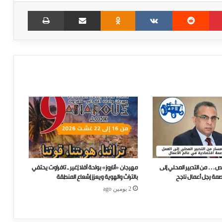
Print
Share via Email
Odnoklassniki
VKontakte
Reddit
Pinterest
ص… من التدبير المحلي إلى
مهرجان «أناروز» بواحة أفلا إغير ـ تافراوت يحتفي
صمة رجل أعمال ناجح
بالتراث والهوية ويعزز إشعاع المنطقة
2 يومين ago