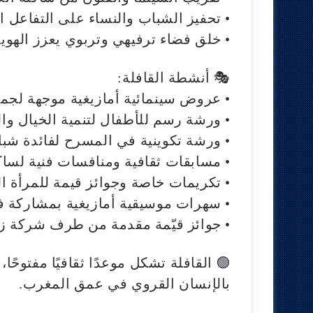
• تحفيز الشباب والنساء على التفاعل ال
• خلق فضاء ترفيهي وتربوي يعزز الهوية 
🎭 أنشطة القافلة:
• عروض سينمائية أمازيغية موجهة لجمي
• ورشة رسم للأطفال لتنمية الخيال والإ
• ورشة تكوينية في المسرح لفائدة شب
• مسابقات ثقافية ومنافسات فنية لساكن
• تكريمات خاصة وجوائز قيمة للمرأة ال
• سهرات موسيقية أمازيغية بمشاركة ف
• جوائز قيّمة مقدمة من طرف شركة ز
🟢 القافلة تشكل موعدًا ثقافيًا مفتوحًا،
بالإنسان القروي في عمق المغرب.