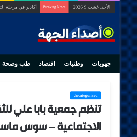
الأحد, غشت 9 2026
أكادير في مرحلة ا
Breaking News
جهويات
وطنيات
اقتصاد
طب وصحة
Uncategorized
تنظم جمعية بابا علي للث
الاجتماعية – سوس ماسة