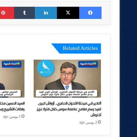
Tumblr
LinkedIn
X
Facebook
Related Articles
أكادير في مرحلة التحول الحضري.. أوراش كبرى
السيد الحسين مخل
تعيد رسم ملامح عاصمة سوس خلال فترة عزيز
رهانات التشريع وب
أخنوش
2 يومين ago
2 يومين ago