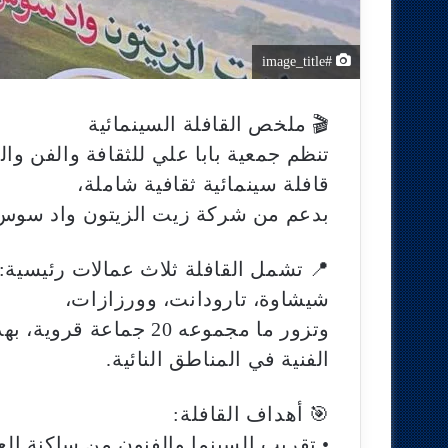
#image_title
🎬 ملخص القافلة السينمائية
تنظم جمعية بابا علي للثقافة والفن و
قافلة سينمائية ثقافية شاملة،
بدعم من شركة زيت الزيتون واد سوس، 
📍 تشمل القافلة ثلاث عمالات رئيسية:
شيشاوة، تارودانت، وورزازات،
وتزور ما مجموعه 20 جما
الفنية في المناطق النائية.
🎯 أهداف القافلة:
• تقريب السينما والفنون من ساكنة الع