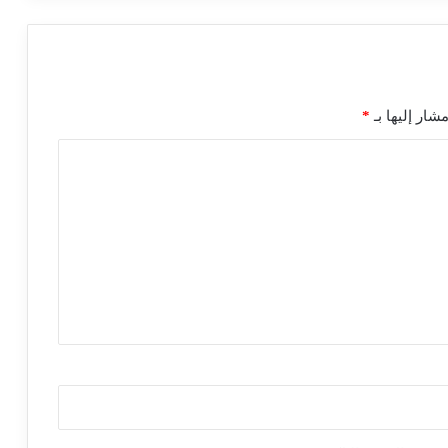
شار إليها بـ
*