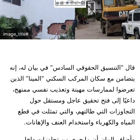
#image_title
قال “التنسيق الحقوقي السادس” في بيان له، إنه
يتضامن مع سكان المركب السكني “المينا” الذين
تعرضوا لممارسات مهينة وتعذيب نفسي ممنهج،
داعيًا إلى فتح تحقيق عاجل ومستقل حول
التجاوزات التي طالتهم، والتي تمثلت في قطع
المياه والكهرباء واستخدام العنف والإهانات.
وأضاف البيان أن ما جرى من تجاوزات داخل