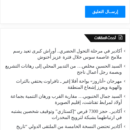
أحدث المقالات
أكادير في مرحلة التحول الحضري.. أوراش كبرى تعيد رسم
ملامح عاصمة سوس خلال فترة عزيز أخنوش
السيد الحسين مخلص… من التدبير المحلي إلى رهانات التشريع
وبصمة رجل أعمال ناجح
مهرجان «أناروز» بواحة أفلا إغير ـ تافراوت يحتفي بالتراث
والهوية ويعزز إشعاع المنطقة
السيد جمال الخنبوبي… مقاربة القرب ورهان التنمية بجماعة
أولاد لمرابط تفتاشت، إقليم الصويرة
أكادير.. حجز 7300 قرص “إكستازي” وتوقيف شخصين يشتبه
في ارتباطهما بشبكة لترويج المخدرات
أكادير تحتضن النسخة الخامسة من الملتقى الدولي “تاريخ