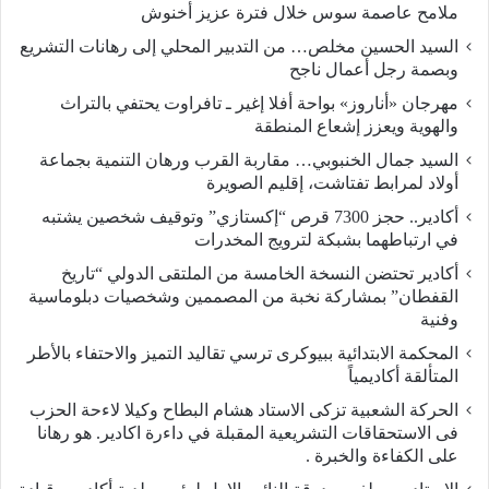
ملامح عاصمة سوس خلال فترة عزيز أخنوش
السيد الحسين مخلص… من التدبير المحلي إلى رهانات التشريع
وبصمة رجل أعمال ناجح
مهرجان «أناروز» بواحة أفلا إغير ـ تافراوت يحتفي بالتراث
والهوية ويعزز إشعاع المنطقة
السيد جمال الخنبوبي… مقاربة القرب ورهان التنمية بجماعة
أولاد لمرابط تفتاشت، إقليم الصويرة
أكادير.. حجز 7300 قرص “إكستازي” وتوقيف شخصين يشتبه
في ارتباطهما بشبكة لترويج المخدرات
أكادير تحتضن النسخة الخامسة من الملتقى الدولي “تاريخ
القفطان” بمشاركة نخبة من المصممين وشخصيات دبلوماسية
وفنية
المحكمة الابتدائية ببيوكرى ترسي تقاليد التميز والاحتفاء بالأطر
المتألقة أكاديمياً
الحركة الشعبية تزكى الاستاد هشام البطاح وكيلا لاءحة الحزب
فى الاستحقاقات التشريعية المقبلة في داءرة اكادير. هو رهانا
على الكفاءة والخبرة .