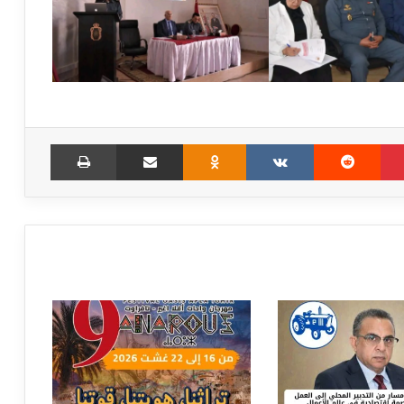
Print
Share via Email
Odnoklassniki
VKontakte
Reddit
Pinterest