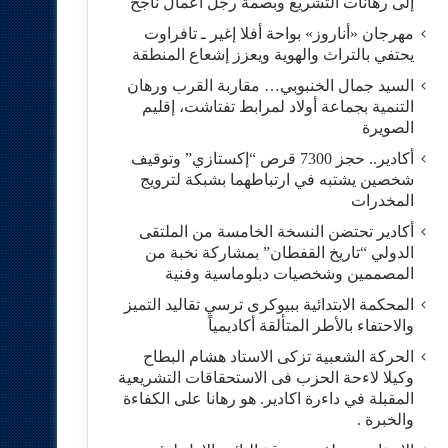
إلى رهانات التشريع وبصمة رجل أعمال ناجح
مهرجان «أناروز» بواحة أفلا إغير ـ تافراوت
يحتفي بالتراث والهوية ويعزز إشعاع المنطقة
السيد جمال الخنبوبي… مقاربة القرب ورهان
التنمية بجماعة أولاد لمرابط تفتاشت، إقليم
الصويرة
أكادير.. حجز 7300 قرص “إكستازي” وتوقيف
شخصين يشتبه في ارتباطهما بشبكة لترويج
المخدرات
أكادير تحتضن النسخة الخامسة من الملتقى
الدولي “تاريخ القفطان” بمشاركة نخبة من
المصممين وشخصيات دبلوماسية وفنية
المحكمة الابتدائية ببيوكرى ترسي تقاليد التميز
والاحتفاء بالأطر المتألقة أكاديمياً
الحركة الشعبية تزكى الاستاد هشام البطاح
وكيلا لاءحة الحزب فى الاستحقاقات التشريعية
المقبلة في داءرة اكادير. هو رهانا على الكفاءة
والخبرة .