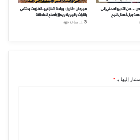
ص… من التدبير المحلي إلى
مهرجان «أناروز» بواحة أفلا إغير ـ تافراوت يحتفي
صمة رجل أعمال ناجح
بالتراث والهوية ويعزز إشعاع المنطقة
11 ساعة ago
شار إليها بـ
*