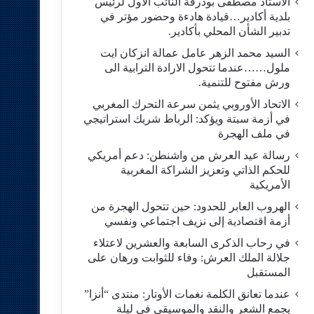
الاستاد مصطفى بودرقة النائب الاول لرئيس
بلدية أكادير…قيادة هادءة وحضور مؤتر في
تدبير الشأن المحلي بأكادير.
السيد محمد الزهر عامل عمالة انزكان ايت
ملول……عندما تتحول الارادة الترابية الى
ورش مفتوح للتنمية.
الاتحاد الأوروبي يثمن سرعة التحرك المغربي
في أزمة سبتة ويؤكد: الرباط شريك استراتيجي
في ملف الهجرة
رسالة عيد العرش من واشنطن: دعم أمريكي
للحكم الذاتي وتعزيز الشراكة المغربية
الأمريكية
​الهروب العابر للحدود: حين تتحول الهجرة من
أزمة اقتصادية إلى نزيف اجتماعي ونفسي
في رحاب الذكرى السابعة والعشرين لاعتلاء
جلالة الملك العرش: وفاء للثوابت ورهان على
المستقبل
​عندما تعانق الكلمة نغمات الأوتار: منتدى “أنزا”
يجمع الشعر والنقد والموسيقى في ليلة