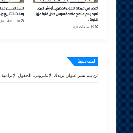
أكادير في مرحلة التحول الحضري.. أوراش كبرى
السيد الحسين مخل
تعيد رسم ملامح عاصمة سوس خلال فترة عزيز
رهانات التشريع وب
أخنوش
10 ساعات ago
10 ساعات ago
أضف تعليقاً
لن يتم نشر عنوان بريدك الإلكتروني.
الحقول الإلزامية م
ا
ل
ت
ع
ل
ي