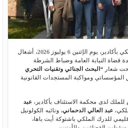
احتضن مقر القيادة الجهوية للدرك الملكي بأكادير، يوم الإثنين 6 يوليوز 2026، أشغال
ئدة قضاة النيابة العامة وضباط الشرطة
“البحث الجنائي وتقنيات التحري
ق المؤسساتي ومواكبة المستجدات القانونية
للملك لدى محكمة الاستئناف بأكادير،
عبد
ملكي،
عبد العالي الدحماني
، ونائبه الكولونيل
إقليمي للدرك الملكي باشتوكة أيت باها،
سؤولين القضائيين والأمنيين.