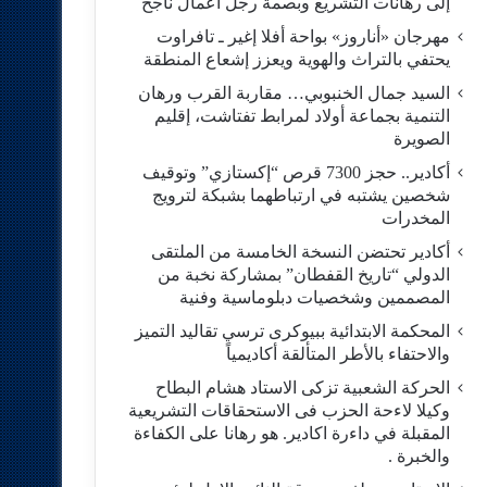
إلى رهانات التشريع وبصمة رجل أعمال ناجح
مهرجان «أناروز» بواحة أفلا إغير ـ تافراوت
يحتفي بالتراث والهوية ويعزز إشعاع المنطقة
السيد جمال الخنبوبي… مقاربة القرب ورهان
التنمية بجماعة أولاد لمرابط تفتاشت، إقليم
الصويرة
أكادير.. حجز 7300 قرص “إكستازي” وتوقيف
شخصين يشتبه في ارتباطهما بشبكة لترويج
المخدرات
أكادير تحتضن النسخة الخامسة من الملتقى
الدولي “تاريخ القفطان” بمشاركة نخبة من
المصممين وشخصيات دبلوماسية وفنية
المحكمة الابتدائية ببيوكرى ترسي تقاليد التميز
والاحتفاء بالأطر المتألقة أكاديمياً
الحركة الشعبية تزكى الاستاد هشام البطاح
وكيلا لاءحة الحزب فى الاستحقاقات التشريعية
المقبلة في داءرة اكادير. هو رهانا على الكفاءة
والخبرة .