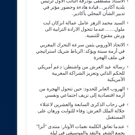
الاستاد مصطفى بودرقة النائب الاول لرئيس
بلدية أكادير…قيادة هادءة وحضور مؤتر في
تدبير الشأن المحلي بأكادير.
السيد محمد الزهر عامل عمالة انزكان ايت
ملول……عندما تتحول الارادة الترابية الى
ورش مفتوح للتنمية.
الاتحاد الأوروبي يثمن سرعة التحرك المغربي
في أزمة سبتة ويؤكد: الرباط شريك استراتيجي
في ملف الهجرة
رسالة عيد العرش من واشنطن: دعم أمريكي
للحكم الذاتي وتعزيز الشراكة المغربية
الأمريكية
​الهروب العابر للحدود: حين تتحول الهجرة من
أزمة اقتصادية إلى نزيف اجتماعي ونفسي
في رحاب الذكرى السابعة والعشرين لاعتلاء
جلالة الملك العرش: وفاء للثوابت ورهان على
المستقبل
​عندما تعانق الكلمة نغمات الأوتار: منتدى “أنزا”
يجمع الشعر والنقد والموسيقى في ليلة