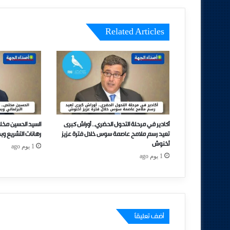
Related Articles
أكادير في مرحلة التحول الحضري.. أوراش كبرى
السيد الحسين مخل
تعيد رسم ملامح عاصمة سوس خلال فترة عزيز
رهانات التشريع وب
أخنوش
1 يوم ago
1 يوم ago
أضف تعليقاً