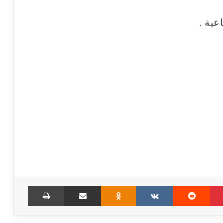
عية .
Print
Share via Email
Odnoklassniki
VKontakte
Reddit
Pinterest