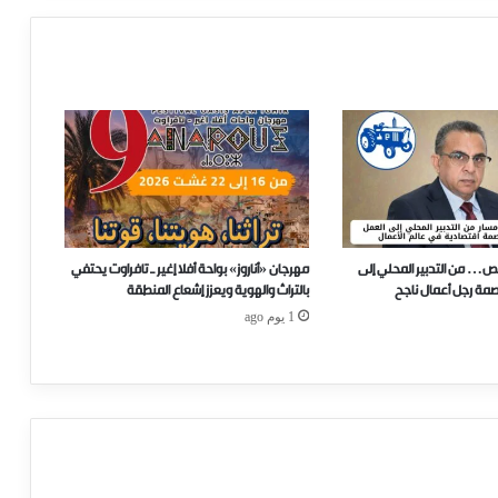
ص… من التدبير المحلي إلى
مهرجان «أناروز» بواحة أفلا إغير ـ تافراوت يحتفي
صمة رجل أعمال ناجح
بالتراث والهوية ويعزز إشعاع المنطقة
1 يوم ago