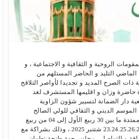
مقومات الروحية و الثقافية و الاجتماعية ، و
 الماضي التليد و الحاضر المستلهم من
ية ذات الصرح المديد و تجديدا لأواصر التلاقح
ة حاضرة وزان و اقليمها المستشرف لغد
 دار الضمانة لتسيير شؤون الزاوية
 الموسم الديني و الثقافي للولي الصالح
مولاي عبدالله الشريف، خلال الفترة الممتدة ما بين 30 ربيع الأول إلى 04 من ربيع
الثاني ربيع الثاني 1447 ه‍ الموافق ل 23.24.25.26.27 شتنبر 2025 ، وذلك بشراكة مع
ثقافة و التواصل ، مجلس جهة طنجة تطوان