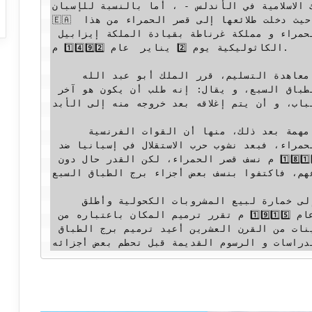
 الاسلامية في الأندلس - ، أما بالنسبة للإسبان 
🇪🇦 فيمثل انتصار القوات الإسبانية، حيث دخلت طلائعها إلى قصر الحمراء من هذا 
الباب، و من ثم تمت سيطرتها على قصر الحمراء و مملكة غرناطة بقيادة الملكة إيزابيل 
الكاثوليكية يوم 2️⃣ يناير  عام 1️⃣4️⃣9️⃣2️⃣ م.

    و بعد دخول القوات الإسبانية و توقيع معاهدة التسليم، قرر الملك أبو عبد الله 
الصغير، ملك غرناطة الخروج من باب الطباق السبع، و يقال: إنه طلب أن يكون هو آخر 
باب، و أن يتم إغلاقه بعد خروجه منه إلى الأبد.
      و قد مرت على هذا البرج أحداث مهمة بعد ذلك، منها أن القوات الفرنسية 🇫🇷 
التي غزت إسبانيا، كادت أن تهدم قصر الحمراء، فبعد نشوب حرب الاستقلال في إسبانيا ضد 
القوات الفرنسية، قررت الأخيرة، عام 1️⃣8️⃣1️⃣2️⃣ م نسف قصر الحمراء، لكن القدر حال دون 
هم، فاكتفوا بنسف بعض أجزاء برج الطباق السبع.
    و في عام 1️⃣8️⃣5️⃣0️⃣ م ، تحول المكان إلى خمارة لبيع المشروبات الكحولية وأطلق 
عليها حانة الطباق السبع، وفي عام 1️⃣9️⃣1️⃣5️⃣ م تقرر ترميم المكان باعتباره من 
المناطق الأثرية ، و في أعوام الستينات من القرن العشرين أعيد ترميم برج الطباق 