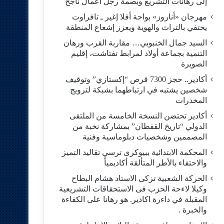
إلى رهانات التشريع وبصمة رجل أعمال ناجح
مهرجان «أناروز» بواحة أفلا إغير ـ تافراوت
يحتفي بالتراث والهوية ويعزز إشعاع المنطقة
السيد جمال الخنبوبي… مقاربة القرب ورهان
التنمية بجماعة أولاد لمرابط تفتاشت، إقليم
الصويرة
أكادير.. حجز 7300 قرص “إكستازي” وتوقيف
شخصين يشتبه في ارتباطهما بشبكة لترويج
المخدرات
أكادير تحتضن النسخة الخامسة من الملتقى
الدولي “تاريخ القفطان” بمشاركة نخبة من
المصممين وشخصيات دبلوماسية وفنية
المحكمة الابتدائية ببيوكرى ترسي تقاليد التميز
والاحتفاء بالأطر المتألقة أكاديمياً
الحركة الشعبية تزكى الاستاد هشام البطاح
وكيلا لاءحة الحزب فى الاستحقاقات التشريعية
المقبلة في داءرة اكادير. هو رهانا على الكفاءة
والخبرة .