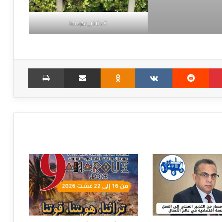
#image_title
Print
Share via Email
Odnoklassniki
VKontakte
Reddit
Pinterest