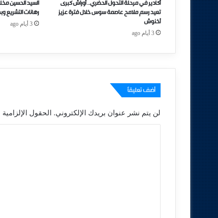
أكادير في مرحلة التحول الحضري.. أوراش كبرى
السيد الحسين مخل
تعيد رسم ملامح عاصمة سوس خلال فترة عزيز
رهانات التشريع وب
أخنوش
3 أيام ago
3 أيام ago
أضف تعليقاً
لن يتم نشر عنوان بريدك الإلكتروني.
الحقول الإلزامية م
ا
ل
ت
ع
ل
ي