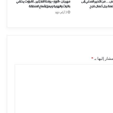
ص… من التدبير المحلي إلى
مهرجان «أناروز» بواحة أفلا إغير ـ تافراوت يحتفي
صمة رجل أعمال ناجح
بالتراث والهوية ويعزز إشعاع المنطقة
3 أيام ago
شار إليها بـ
*