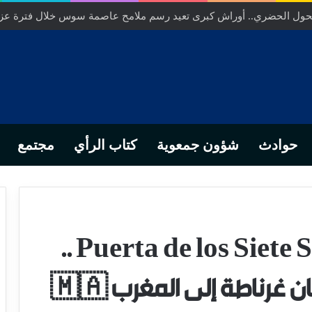
… من التدبير المحلي إلى رهانات التشريع وبصمة رجل أعمال ناجح
حوادث
شؤون جمعوية
كتاب الرأي
مجتمع
باب الطباق السبع Puerta de los Siete Suelos ..
غرناطة إلى المغرب 🇲🇦