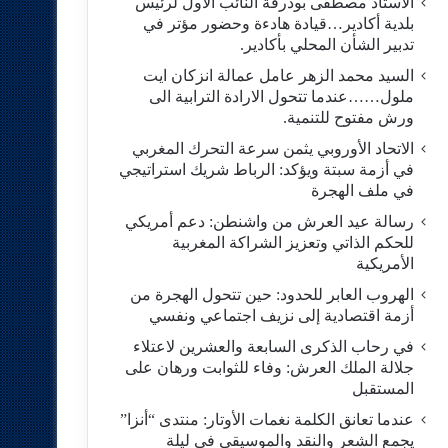
الاستاد مصطفى بودرقة النائب الاول لرئيس
بلدية أكادير…قيادة هادءة وحضور مؤتر في
تدبير الشأن المحلي بأكادير.
السيد محمد الزهر عامل عمالة انزكان ايت
ملول……عندما تتحول الارادة الترابية الى
ورش مفتوح للتنمية.
الاتحاد الأوروبي يثمن سرعة التحرك المغربي
في أزمة سبتة ويؤكد: الرباط شريك استراتيجي
في ملف الهجرة
رسالة عيد العرش من واشنطن: دعم أمريكي
للحكم الذاتي وتعزيز الشراكة المغربية
الأمريكية
​الهروب العابر للحدود: حين تتحول الهجرة من
أزمة اقتصادية إلى نزيف اجتماعي ونفسي
في رحاب الذكرى السابعة والعشرين لاعتلاء
جلالة الملك العرش: وفاء للثوابت ورهان على
المستقبل
​عندما تعانق الكلمة نغمات الأوتار: منتدى “أنزا”
يجمع الشعر والنقد والموسيقى في ليلة