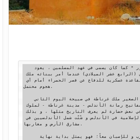
   باب الطباق السبع أو  " باب الغـُدور " كما كان يسمى في عهد المسلمين ، يعود 
تاريخ بناءه إلى القرن الثامن الهجري (الرابع عشر الميلادي) عندما أمر ببنائه ملك 
غرناطة يوسف الأول، كي يكون أشبه بقاعدة عسكرية للدفاع عن قصر الحمراء أمام أي 
هجوم محتمل.

   من هذا الباب ، خرج محمد أبو عبد الله الصغير ملك غرناطة في صبيحة اليوم الثاني 
من يناير من سنة 1️⃣4️⃣9️⃣2️⃣ م ليُسلم مفاتيح رمانة الأندلس - مدينة غرناطة - لملوك 
قشتالة، ليدقّ بدون رحمة آخر مسمار في نعش حضارة لم يعرف التاريخ مثلها ، و بذلك 
يُسدل الستار على 8️⃣ قرون من الحضارة الإسلامية في الأندلس و شُتّت شمل الأندلسيين في 
مشارق الأرض و مغاربها.

     فهذا الباب يحمل معاني كثيرة للعرب و للإسبان معاً؛ فهو يمثل بداية نهاية 