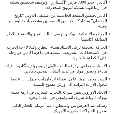
أكادير.. حجز 7300 قرص “إكستازي” وتوقيف شخصين يشتبه
في ارتباطهما بشبكة لترويج المخدرات
أكادير تحتضن النسخة الخامسة من الملتقى الدولي “تاريخ
القفطان” بمشاركة نخبة من المصممين وشخصيات دبلوماسية
وفنية
المحكمة الابتدائية ببيوكرى ترسي تقاليد التميز والاحتفاء بالأطر
المتألقة أكاديمياً
الحركة الشعبية تزكى الاستاد هشام البطاح وكيلا لاءحة الحزب
فى الاستحقاقات التشريعية المقبلة في داءرة اكادير. هو رهانا
على الكفاءة والخبرة .
الاستاد مصطفى بودرقة النائب الاول لرئيس بلدية أكادير…قيادة
هادءة وحضور مؤتر في تدبير الشأن المحلي بأكادير.
السيد محمد الزهر عامل عمالة انزكان ايت ملول……عندما
تتحول الارادة الترابية الى ورش مفتوح للتنمية.
الاتحاد الأوروبي يثمن سرعة التحرك المغربي في أزمة سبتة
ويؤكد: الرباط شريك استراتيجي في ملف الهجرة
رسالة عيد العرش من واشنطن: دعم أمريكي للحكم الذاتي
وتعزيز الشراكة المغربية الأمريكية