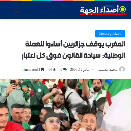
tch skin
nu
Uncategorized
المغرب يوقف جزائريين أساءوا للعملة
الوطنية: سيادة القانون فوق كل اعتبار
محمد بنعيسى
يناير 12, 2026
0
14
1 minute read