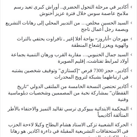
أكادير في مرحلة التحول الحضري.. أوراش كبرى تعيد رسم
ملامح عاصمة سوس خلال فترة عزيز أخنوش
السيد الحسين مخلص… من التدبير المحلي إلى رهانات التشريع
وبصمة رجل أعمال ناجح
مهرجان «أناروز» بواحة أفلا إغير ـ تافراوت يحتفي بالتراث
والهوية ويعزز إشعاع المنطقة
السيد جمال الخنبوبي… مقاربة القرب ورهان التنمية بجماعة
أولاد لمرابط تفتاشت، إقليم الصويرة
أكادير.. حجز 7300 قرص “إكستازي” وتوقيف شخصين يشتبه
في ارتباطهما بشبكة لترويج المخدرات
أكادير تحتضن النسخة الخامسة من الملتقى الدولي “تاريخ
القفطان” بمشاركة نخبة من المصممين وشخصيات دبلوماسية
وفنية
المحكمة الابتدائية ببيوكرى ترسي تقاليد التميز والاحتفاء بالأطر
المتألقة أكاديمياً
الحركة الشعبية تزكى الاستاد هشام البطاح وكيلا لاءحة الحزب
فى الاستحقاقات التشريعية المقبلة في داءرة اكادير. هو رهانا