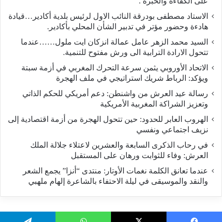
على الكفاءة والخبرة .
الاستاد مصطفى بودرقة النائب الاول لرئيس بلدية أكادير…قيادة
هادءة وحضور مؤتر في تدبير الشأن المحلي بأكادير.
السيد محمد الزهر عامل عمالة انزكان ايت ملول……عندما
تتحول الارادة الترابية الى ورش مفتوح للتنمية.
الاتحاد الأوروبي يثمن سرعة التحرك المغربي في أزمة سبتة
ويؤكد: الرباط شريك استراتيجي في ملف الهجرة
رسالة عيد العرش من واشنطن: دعم أمريكي للحكم الذاتي
وتعزيز الشراكة المغربية الأمريكية
​الهروب العابر للحدود: حين تتحول الهجرة من أزمة اقتصادية إلى
نزيف اجتماعي ونفسي
في رحاب الذكرى السابعة والعشرين لاعتلاء جلالة الملك
العرش: وفاء للثوابت ورهان على المستقبل
​عندما تعانق الكلمة نغمات الأوتار: منتدى “أنزا” يجمع الشعر
والنقد والموسيقى في ليلة الاحتفاء بالشاعرة إلهام ملهبي